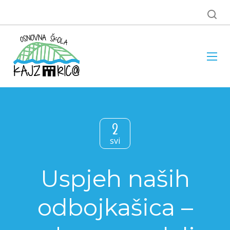
2
svi
Uspjeh naših
odbojkašica –