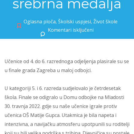
srebrna medalja
Oglasna ploča
,
Školski uspjesi
,
Život škole
Komentari isključeni
za Uspjeh naših odbojkašica – srebrna medalja
Učenice od 4. do 6. razrednoga odjeljenja plasirale su se
u finale grada Zagreba u maloj odbojci.
U kategoriji 5. i 6. razreda sudjelovalo je četrdesetak
škola. Finale se odigralo u Domu odbojke na Mladosti
30. travnja 2022. gdje su naše učenice igrale protiv
učenica OŠ Matije Gupca. Utakmica je bila napeta i
intenzivna, a navijačku atmosferu upotpunili su roditelji
koji su bili velika podrška s tribina. Djevojčice su postale