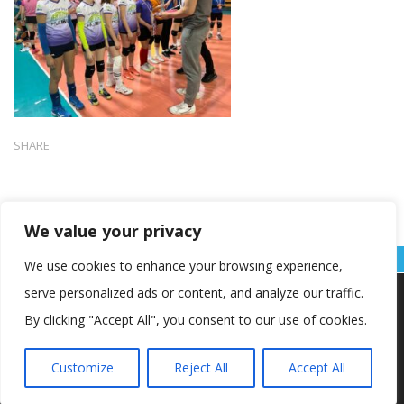
SHARE
We value your privacy
We use cookies to enhance your browsing experience,
serve personalized ads or content, and analyze our traffic.
Koristimo kolačiće kako bismo vam pružili najbolje iskustvo na
našoj web stranici.
By clicking "Accept All", you consent to our use of cookies.
Informacije o kolačićima koje koristimo ili opcije za
isključivanje kolačića možete pronaći u
postavkama
.
Customize
Reject All
Accept All
Copyright © OŠ Kajzerica
Prihvaćam