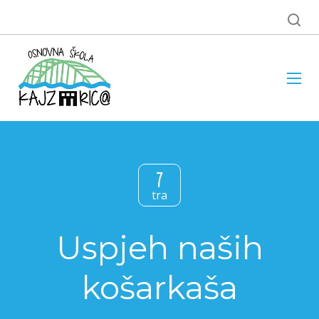
7
tra
Uspjeh naših
košarkaša