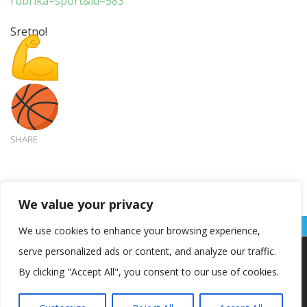
rubrika=sport&id=583
Sretno!
SHARE
We value your privacy
We use cookies to enhance your browsing experience,
serve personalized ads or content, and analyze our traffic.
Koristimo kolačiće kako bismo vam pružili najbolje iskustvo na
našoj web stranici.
By clicking "Accept All", you consent to our use of cookies.
Informacije o kolačićima koje koristimo ili opcije za
isključivanje kolačića možete pronaći u
postavkama
.