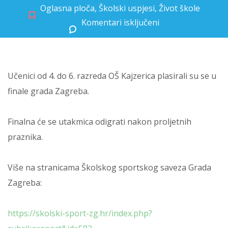
Oglasna ploča
,
Školski uspjesi
,
Život škole
Komentari isključeni
za Uspjeh naših košarkaša
Učenici od 4. do 6. razreda OŠ Kajzerica plasirali su se u
finale grada Zagreba.
Finalna će se utakmica odigrati nakon proljetnih
praznika.
Više na stranicama Školskog sportskog saveza Grada
Zagreba:
https://skolski-sport-zg.hr/
index.php?