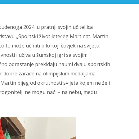
udenoga 2024. u pratnji svojih učiteljica
edstavu ,,Sportski život letećeg Martina“. Martin
to to može učiniti bilo koji čovjek na svijetu.
vnosti i uživa u šumskoj igri sa svojim
žno odrastanje prekidaju naumi dvaju sportskih
zvor dobre zarade na olimpijskim medaljama.
 Martin bijeg od okrutnosti svijeta kojem ne želi
 progonitelji ne mogu naći – na nebu, među