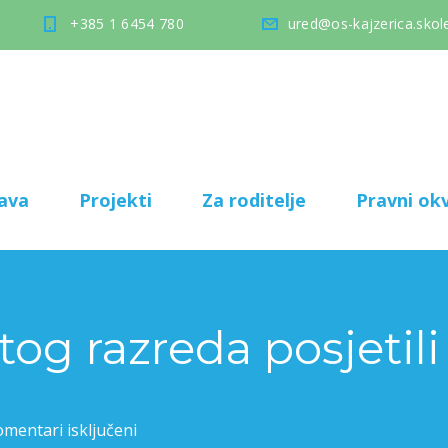
+385 1 6454 780
ured@os-kajzerica.skole
ava
Projekti
Za roditelje
Pravni okv
tog razreda posjetil
mentari isključeni
za Učenici petog razreda posjetili Malu scenu