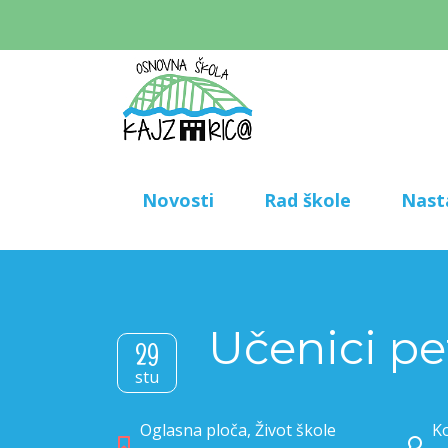
Novosti
Rad škole
Nast
Učenici pe
29
stu
Oglasna ploča
,
Život škole
Ko