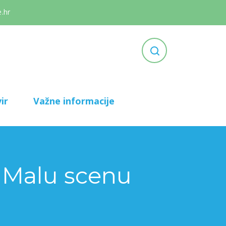
.hr
ir
Važne informacije
i Malu scenu