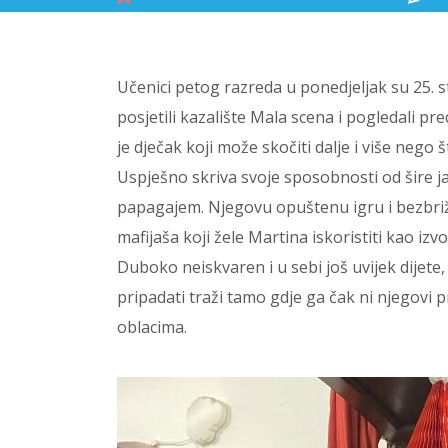
Učenici petog razreda u ponedjeljak su 25. st
posjetili kazalište Mala scena i pogledali pr
je dječak koji može skočiti dalje i više nego š
Uspješno skriva svoje sposobnosti od šire ja
papagajem. Njegovu opuštenu igru i bezbri
mafijaša koji žele Martina iskoristiti kao i
Duboko neiskvaren i u sebi još uvijek dijete,
pripadati traži tamo gdje ga čak ni njegovi
oblacima.