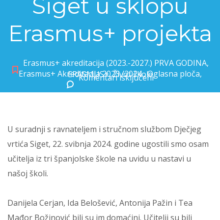
Siget u sklopu
Erasmus+ projekta
Erasmus+ akreditacija (2023.-2027.) PRVA GODINA
,
Erasmus+ Akreditacija 2023./2024.
,
Oglasna ploča
,
ERASMUS+
,
Život škole
Komentari isključeni
za Suradnja s Dječjim vrtićem Siget u sklopu Erasmus+ projekta
U suradnji s ravnateljem i stručnom službom Dječjeg
vrtića Siget, 22. svibnja 2024. godine ugostili smo osam
učitelja iz tri španjolske škole na uvidu u nastavi u
našoj školi.
Danijela Cerjan, Ida Belošević, Antonija Pažin i Tea
Mađor Božinović bili su im domaćini. Učitelji su bili