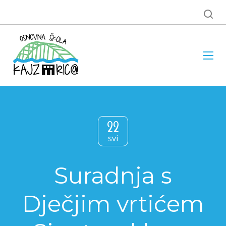
22
svi
Suradnja s
Dječjim vrtićem