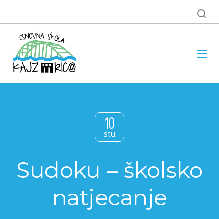
10
stu
Sudoku – školsko
natjecanje