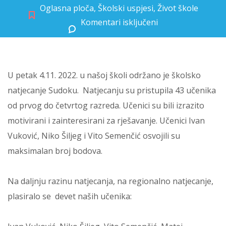
Oglasna ploča
,
Školski uspjesi
,
Život škole
Komentari isključeni
za Sudoku – školsko natjecanje
U petak 4.11. 2022. u našoj školi održano je školsko
natjecanje Sudoku. Natjecanju su pristupila 43 učenika
od prvog do četvrtog razreda. Učenici su bili izrazito
motivirani i zainteresirani za rješavanje. Učenici Ivan
Vuković, Niko Šiljeg i Vito Semenčić osvojili su
maksimalan broj bodova.
Na daljnju razinu natjecanja, na regionalno natjecanje,
plasiralo se devet naših učenika: