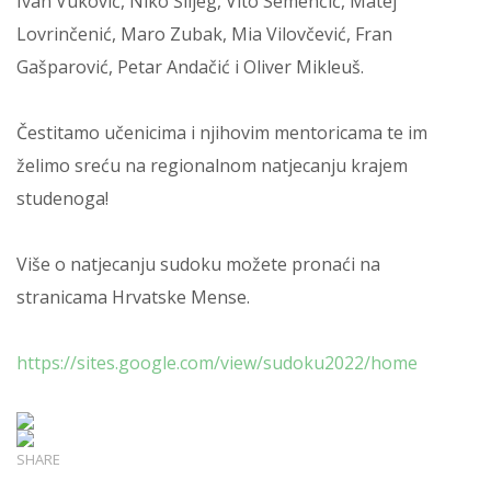
Ivan Vuković, Niko Šiljeg, Vito Semenčić, Matej
Lovrinčenić, Maro Zubak, Mia Vilovčević, Fran
Gašparović, Petar Andačić i Oliver Mikleuš.
Čestitamo učenicima i njihovim mentoricama te im
želimo sreću na regionalnom natjecanju krajem
studenoga!
Više o natjecanju sudoku možete pronaći na
stranicama Hrvatske Mense.
https://sites.google.com/view/sudoku2022/home
SHARE