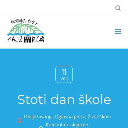
11
velj
Stoti dan škole
Obilježavanja
,
Oglasna ploča
,
Život škole
Komentari isključeni
za Stoti dan škole