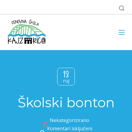
13
ruj
Školski bonton
Nekategorizirano
Komentari isključeni
za Školski bonton