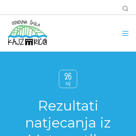
26
sij
Rezultati
natjecanja iz