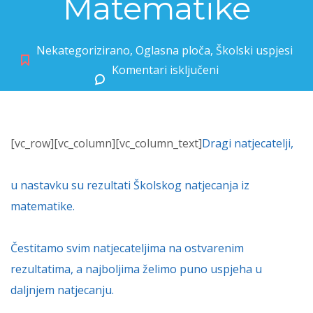
Matematike
Nekategorizirano
,
Oglasna ploča
,
Školski uspjesi
Komentari isključeni
za Rezultati natjecanja iz Matematike
[vc_row][vc_column][vc_column_text]
Dragi natjecatelji,
u nastavku su rezultati Školskog natjecanja iz
matematike.
Čestitamo svim natjecateljima na ostvarenim
rezultatima, a najboljima želimo puno uspjeha u
daljnjem natjecanju.