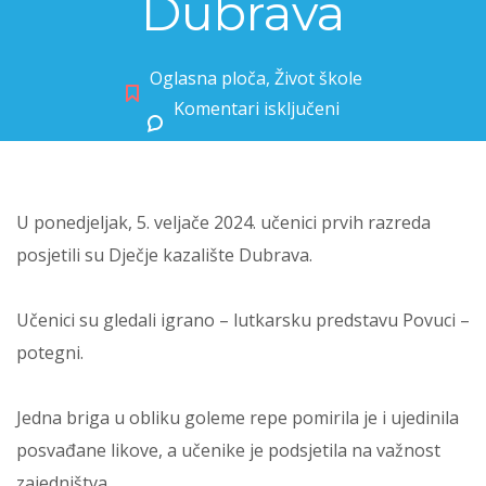
Dubrava
Oglasna ploča
,
Život škole
Komentari isključeni
za Prvašići u posjetu Dječjem kazalištu Dubrava
U ponedjeljak, 5. veljače 2024. učenici prvih razreda
posjetili su Dječje kazalište Dubrava.
Učenici su gledali igrano – lutkarsku predstavu Povuci –
potegni.
Jedna briga u obliku goleme repe pomirila je i ujedinila
posvađane likove, a učenike je podsjetila na važnost
zajedništva.