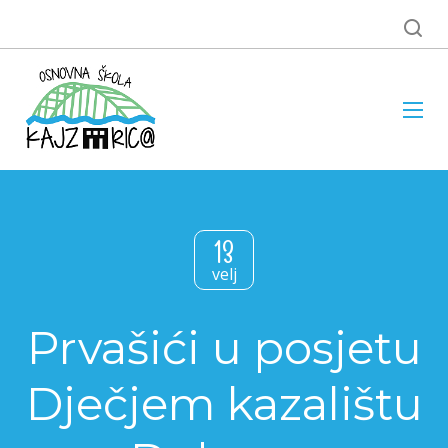
13
velj
Prvašići u posjetu
Dječjem kazalištu