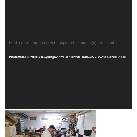
Reproduktor videozapisa
Media error: Format(s) not supported or source(s) not found
Preuzmi zapis: https://oskajzerica.hr/wp-content/uploads/2022/10/WhatsApp-Video-2022-10-18-at-20.55.34.mp4?_=2