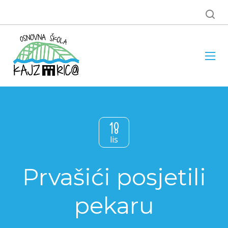
18
lis
Prvašići posjetili
pekaru