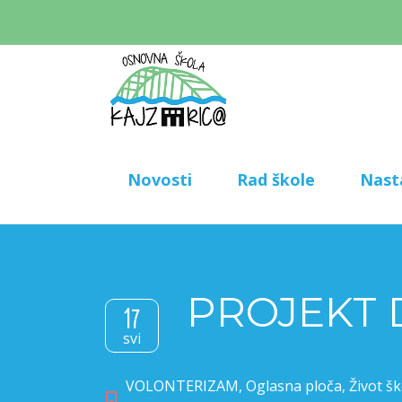
Novosti
Rad škole
Nast
PROJEKT D
17
svi
VOLONTERIZAM
,
Oglasna ploča
,
Život šk