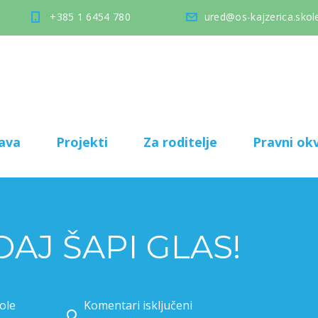
+385 1 6454 780
ured@os-kajzerica.skole
ava
Projekti
Za roditelje
Pravni okv
AJ ŠAPI GLAS!
ole
Komentari isključeni
za PROJEKT DAJ ŠAPI GLAS!