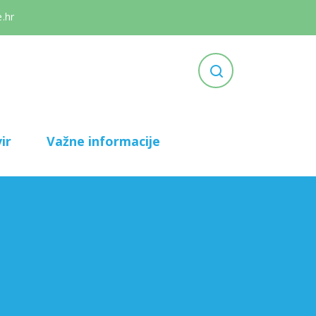
.hr
ir
Važne informacije