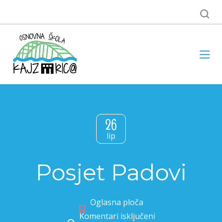
26
lip
Posjet Padovi
Oglasna ploča
Komentari isključeni
za Posjet Padovi