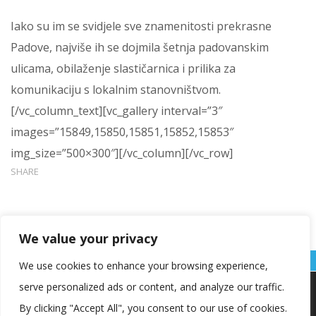
Iako su im se svidjele sve znamenitosti prekrasne
Padove, najviše ih se dojmila šetnja padovanskim
ulicama, obilaženje slastičarnica i prilika za
komunikaciju s lokalnim stanovništvom.
[/vc_column_text][vc_gallery interval=”3″
images=”15849,15850,15851,15852,15853″
img_size=”500×300″][/vc_column][/vc_row]
SHARE
We value your privacy
We use cookies to enhance your browsing experience,
serve personalized ads or content, and analyze our traffic.
Koristimo kolačiće kako bismo vam pružili najbolje iskustvo na
našoj web stranici.
By clicking "Accept All", you consent to our use of cookies.
Informacije o kolačićima koje koristimo ili opcije za