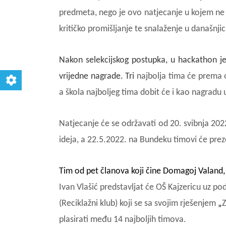
predmeta, nego je ovo natjecanje u kojem ne po
kritičko promišljanje te snalaženje u današnjic
Nakon selekcijskog postupka, u hackathon 
vrijedne nagrade. Tri
najbolja tima će prema od
a škola najboljeg tima dobit će i kao nagradu 
Natjecanje će se održavati od 20. svibnja 2022
ideja, a 22.5.2022. na Bundeku timovi će preze
Tim od pet članova koji čine
Domagoj Valand, 
Ivan Vlašić predstavljat će OŠ Kajzericu uz p
(Reciklažni klub) koji se sa svojim rješenjem
„
Z
plasirati među 14 najboljih timova.