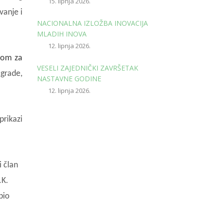
15. lipnja 2026.
vanje i
NACIONALNA IZLOŽBA INOVACIJA
MLADIH INOVA
12. lipnja 2026.
adom za
VESELI ZAJEDNIČKI ZAVRŠETAK
agrade,
NASTAVNE GODINE
12. lipnja 2026.
prikazi
i član
.K.
pio