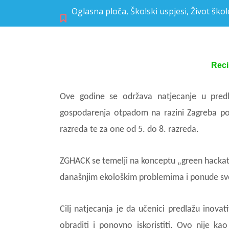
Oglasna ploča
,
Školski uspjesi
,
Život škol
Reci
Ove godine se održava natjecanje u predl
gospodarenja otpadom na razini Zagreba 
razreda te za one od 5. do 8. razreda.
ZGHACK se temelji na konceptu „green hackat
današnjim ekološkim problemima i ponude svo
Cilj natjecanja je da učenici predlažu inov
obraditi i ponovno iskoristiti. Ovo nije k