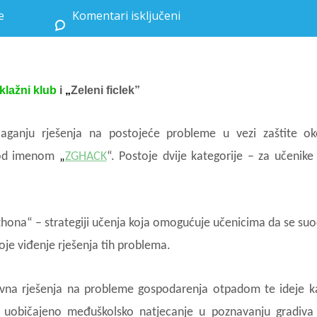
e
Komentari isključeni
za Plasman u finalnu etapu natjecanja „ZGHACK”
klažni klub
i
„
Zeleni ficlek”
aganju rješenja na postojeće probleme u vezi zaštite oko
pod imenom
„
ZGHACK
“. Postoje dvije kategorije – za učenike 
hona“ – strategiji učenja koja omogućuje učenicima da se suo
je viđenje rješenja tih problema.
ativna rješenja na probleme gospodarenja otpadom te ideje 
ao uobičajeno međuškolsko natjecanje u poznavanju gradiva