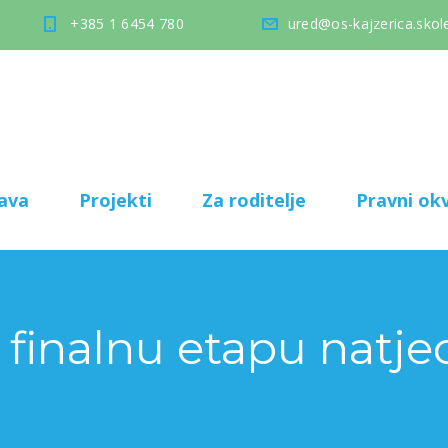
+385 1 6454 780
ured@os-kajzerica.skole
ava
Projekti
Za roditelje
Pravni okv
finalnu etapu natje