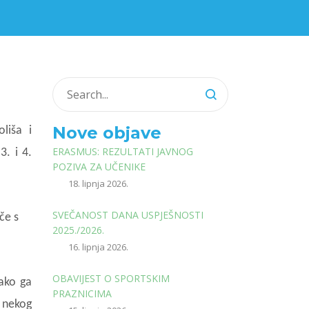
Nove objave
liša i
ERASMUS: REZULTATI JAVNOG
3. i 4.
POZIVA ZA UČENIKE
18. lipnja 2026.
SVEČANOST DANA USPJEŠNOSTI
če s
2025./2026.
16. lipnja 2026.
OBAVIJEST O SPORTSKIM
kako ga
PRAZNICIMA
 nekog