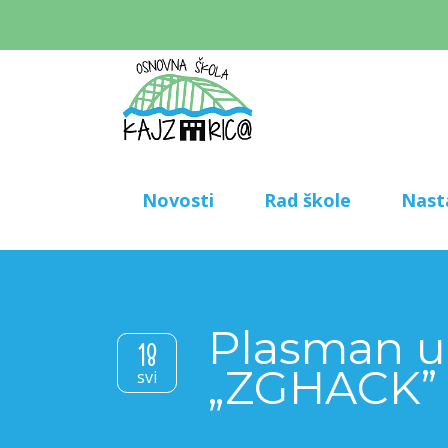
Novosti
Rad škole
Nast
Plasman u 
18
„ZGHACK”
svi