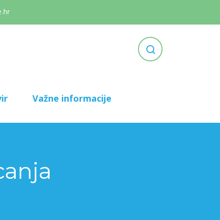
.hr
ir
Važne informacije
canja