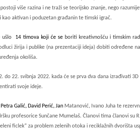
stoji više razina i ne traži se teorijsko znanje, nego razumije
i kao aktivan i poduzetan građanin te timski igrač.
je ušlo
14 timova
koji će se
boriti kreativnošću i timskim r
luci žirija i publike (na prezentaciji ideja) dobiti određene n
uređenja okoliša.
. do 22. svibnja 2022. kada će se prva dva dana izrađivati 3D 
ntirati svoje ideje.
Petra Galić, David Perić, Jan
Matanović, Ivano Juha te rezervn
odršku profesorice Sunčane Mumelaš. Članovi tima članovi su R
eleni ficlek” za problem zelenih otoka i reciklažnih dvorišta us