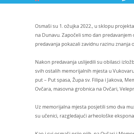
Osmaši su 1. ožujka 2022., u sklopu projekta
na Dunavu. Započeli smo dan predavanjem o 
predavanja pokazali zavidnu razinu znanja o
Nakon predavanja uslijedili su obilasci iz
svih ostalih memorijalnih mjesta u Vukovaru
put – Put spasa, Župa sv. Filipa i Jakova, 
Ovčara, masovna grobnica na Ovčari, Vele
Uz memorijalna mjesta posjetili smo dva mu
su učenici, razgledajući arheološke ekspona
Kao i svi osmaši prije njih, na Ovčari i Mem