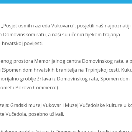
 „Posjet osmih razreda Vukovaru“, posjetili naš najpoznatiji
Domovinskom ratu, a naši su učenici tijekom trajanja
 hrvatskoj povijesti.
ložbenog prostora Memorijalnog centra Domovinskog rata, a
 (Spomen dom hrvatskih branitelja na Trpinjskoj cesti, Kuk
Memorijalno groblje žrtava iz Domovinskog rata, Spomen dom
promet i Borovo Commerce).
zeja: Gradski muzej Vukovar i Muzej Vučedolske kulture u k
te Vučedola, posebno uživali.
orijalnom groblju žrtava iz Domovinskog rata tradicionalno s