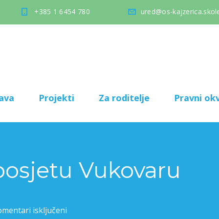
+385 1 6454 780
ured@os-kajzerica.skole
ava
Projekti
Za roditelje
Pravni okv
posjetu Vukovaru
mentari isključeni
za Osmaši u posjetu Vukovaru