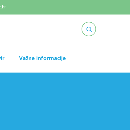
.hr
ir
Važne informacije