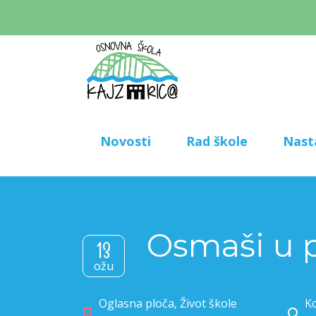
Novosti
Rad škole
Nast
Osmaši u 
13
ožu
Oglasna ploča
,
Život škole
Ko