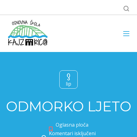
3
lip
ODMORKO LJETO
Oglasna ploča
Komentari isključeni
za ODMORKO LJETO