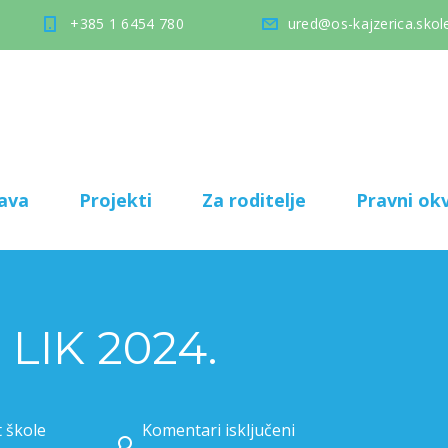
+385 1 6454 780
ured@os-kajzerica.skole
ava
Projekti
Za roditelje
Pravni okv
 LIK 2024.
t škole
Komentari isključeni
za Natjecanje LIK 2024.