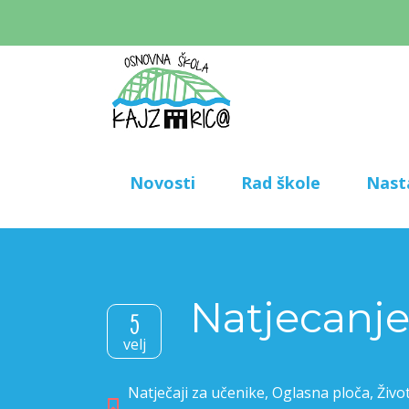
Novosti
Rad škole
Nast
Natjecanje
5
velj
Natječaji za učenike
,
Oglasna ploča
,
Živo