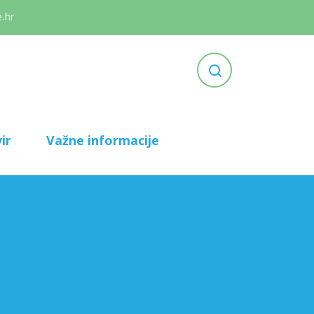
.hr
ir
Važne informacije