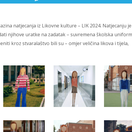
razina natjecanja iz Likovne kulture – LIK 2024. Natjecanju je
dati njihove uratke na zadatak – suvremena školska uniform
niti kroz stvaralaštvo bili su – omjer veličina likova i tijela,