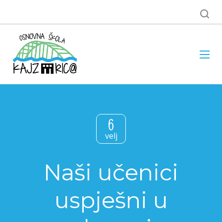
6
velj
Naši učenici
uspješni u