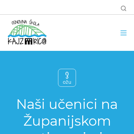
3
ožu
Naši učenici na
Županijskom