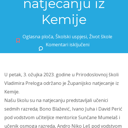
natjecanju iz
Kemije
Oglasna ploča
,
Školski uspjesi
,
Život škole
Komentari isključeni
za Naši učenici na Županijskom natjecanju iz Kemije
U petak, 3. ožujka 2023. godine u Prirodoslovnoj školi
Vladimira Preloga održano je Županijsko natjecanje iz
Kemije.
Našu školu su na natjecanju predstavljali učenici
sedmih razreda; Bono Blažević, Ivano Juha i David Perić
pod vodstvom učiteljice mentorice Sunčane Mumelaš i
učenik osmoga razreda, Andro Niko Leš pod vodstvom