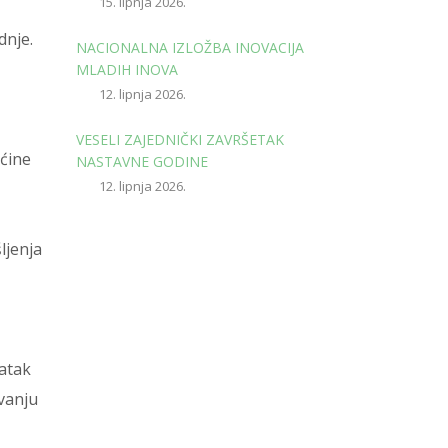
15. lipnja 2026.
dnje.
NACIONALNA IZLOŽBA INOVACIJA
MLADIH INOVA
12. lipnja 2026.
VESELI ZAJEDNIČKI ZAVRŠETAK
aćine
NASTAVNE GODINE
12. lipnja 2026.
ljenja
datak
vanju