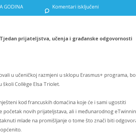
EĆA GODINA
Komentari isključeni
za Naši “Erasmus Kids” u Francuskoj: Tjedan prijateljstva, učenja i građanske odgovornosti
 Tjedan prijateljstva, učenja i građanske odgovornosti
jelovali u učeničkoj razmjeni u sklopu Erasmus+ programa, bo
školi Collège Elsa Triolet.
mješteni kod francuskih domaćina koje će i sami ugostiti
e početak novih prijateljstava, ali i međunarodnog eTwinni
potaknuti mlade na promišljanje o tome što znači biti odgovor
 općenito.