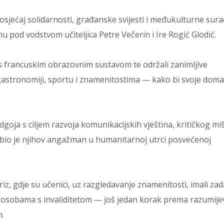
i osjećaj solidarnosti, građanske svijesti i međukulturne sura
nu pod vodstvom učiteljica Petre Večerin i Ire Rogić Glodić.
 s francuskim obrazovnim sustavom te održali zanimljive
, gastronomiji, sportu i znamenitostima — kako bi svoje dom
goja s ciljem razvoja komunikacijskih vještina, kritičkog miš
 bio je njihov angažman u humanitarnoj utrci posvećenoj
riz, gdje su učenici, uz razgledavanje znamenitosti, imali za
ra osobama s invaliditetom — još jedan korak prema razumije
n.