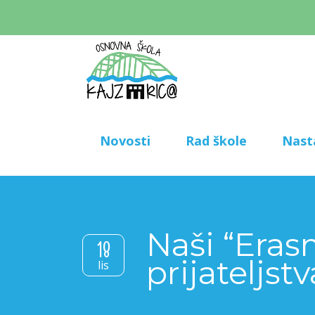
Novosti
Rad škole
Nast
Naši “Eras
18
prijateljs
lis