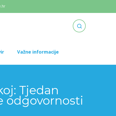
.hr
ir
Važne informacije
oj: Tjedan
ke odgovornosti