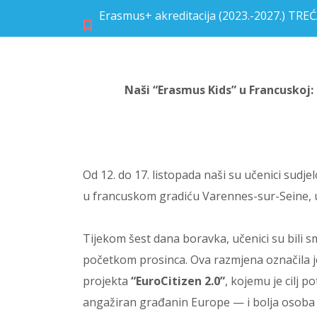
Erasmus+ akreditacija (2023.-2027.) TR
Naši “Erasmus Kids” u Francuskoj:
Od 12. do 17. listopada naši su učenici sud
u francuskom gradiću Varennes-sur-Seine, u 
Tijekom šest dana boravka, učenici su bili s
početkom prosinca. Ova razmjena označila j
projekta
“EuroCitizen 2.0”
, kojemu je cilj 
angažiran građanin Europe — i bolja osoba