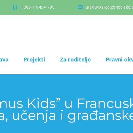
+385 1 6454 780
ured@os-kajzerica.skole
ava
Projekti
Za roditelje
Pravni okv
mus Kids” u Francusk
tva, učenja i građans