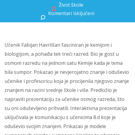
Život škole
Komentari isključeni
za NAŠ UČENIK TREĆEG RAZREDA ODUŠEVIO OSMAŠE I UČITELJE SVOJIM NEVJEROJATNIM ZNANJEM IZ PODRUČJA KEMIJE
Učenik Fabijan Havrlišan fasciniran je kemijom i
biologijom, a pohađa tek treći razred. Bio je gost u
osmom razredu na jednom satu Kemije kada je tema
bila sumpor. Pokazao je nevjerojatno znanje i oduševio
učenike i profesoricu koja je procijenila njegovo znanje
znanjem na razini srednje škole i više. Predložio je
napraviti prezentaciju za učenike osmog razreda, što
su oni oduševljeno prihvatili. Interaktivna prezentacija
uključivala je komunikaciju s učenicima 8.d koje je
oduševio svojim znanjem. Prikazao je modele