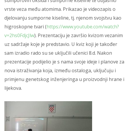
sumporovih oksida i sumporne kiseline te objasnio
vrste veza među atomima. Prikazao je videozapis o
djelovanju sumporne kiseline, tj. njenom svojstvu kao
higroskopne tvari (
https://www.youtube.com/watch?
v=2hs0FdjcJlw
). Prezentaciju je završio kvizom vezanim
uz sadržaje koje je predstavio. U kviz koji je također
sam izradio rado su se uključili učenici 8.d. Nakon
prezentacije podijelio je s nama svoje ideje i planove za
nova istraživanja koja, između ostaloga, uključuju i
primjenu genetskog inženjeringa u proizvodnji hrane i
lijekova.