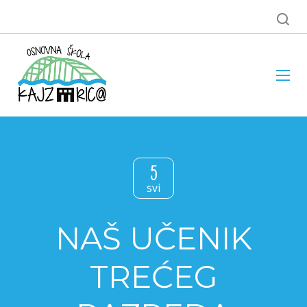
5
svi
NAŠ UČENIK
TREĆEG