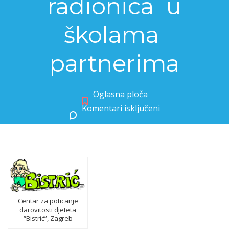
radionica u
školama
partnerima
Oglasna ploča
Komentari isključeni
za Druga interaktivna radionica u školama partnerima
Centar za poticanje
darovitosti djeteta
“Bistrić”, Zagreb