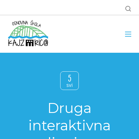
5
svi
Druga
interaktivna