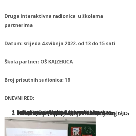
Druga interaktivna radionica u školama
partnerima
Datum: srijeda 4.svibnja 2022. od 13 do 15 sati
Škola partner: OŠ KAJZERICA
Broj prisutnih sudionica: 16
DNEVNI RED:
Prikaz
pokazatelja dobivenih obradom upitnika i vježbi sa 1. interaktivne radionici:
powerpoint prezentacija
Refleksije učiteljica na dobivene pokazatelje
Demonstracija didaktike sa višestrukim zahtjevima: rad u podgrupama
Vrednovanje: ispunjavanje evaluacijskog lista