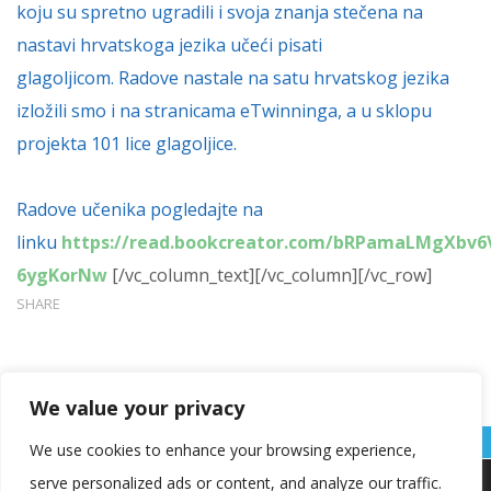
koju su spretno ugradili i svoja znanja stečena na
nastavi hrvatskoga jezika učeći pisati
glagoljicom. Radove nastale na satu hrvatskog jezika
izložili smo i na stranicama eTwinninga, a u sklopu
projekta 101 lice glagoljice.
Radove učenika pogledajte na
linku
https://read.bookcreator.com/bRPamaLMgXb
6ygKorNw
[/vc_column_text][/vc_column][/vc_row]
SHARE
We value your privacy
We use cookies to enhance your browsing experience,
serve personalized ads or content, and analyze our traffic.
Koristimo kolačiće kako bismo vam pružili najbolje iskustvo na