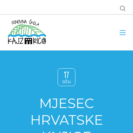
17
ožu
MJESEC
HRVATSKE