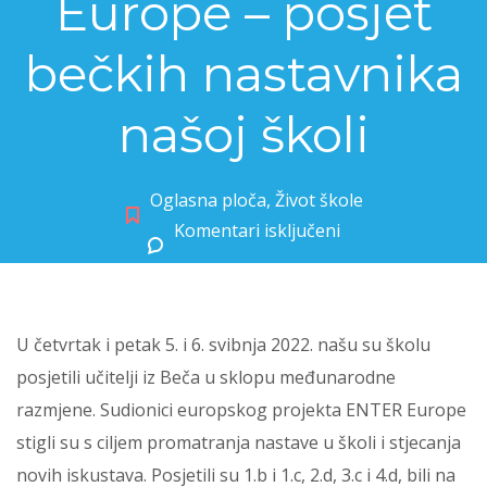
Europe – posjet
bečkih nastavnika
našoj školi
Oglasna ploča
,
Život škole
Komentari isključeni
za Međunarodni projekt ENTER Europe – posjet bečkih nastavnika našoj školi
U četvrtak i petak 5. i 6. svibnja 2022. našu su školu
posjetili učitelji iz Beča u sklopu međunarodne
razmjene. Sudionici europskog projekta ENTER Europe
stigli su s ciljem promatranja nastave u školi i stjecanja
novih iskustava. Posjetili su 1.b i 1.c, 2.d, 3.c i 4.d, bili na