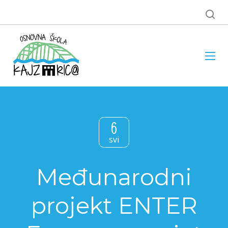
6
svi
Međunarodni
projekt ENTER