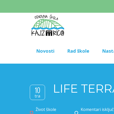
Novosti
Rad škole
Nast
LIFE TERR
10
tra
Život škole
Komentari isključ