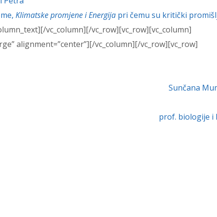
 i Petra
teme,
Klimatske
promjene
i
Energija
pri čemu su kritički promišlj
olumn_text][/vc_column][/vc_row][vc_row][vc_column]
rge” alignment=”center”][/vc_column][/vc_row][vc_row]
Sunčana Mu
prof. biologije i