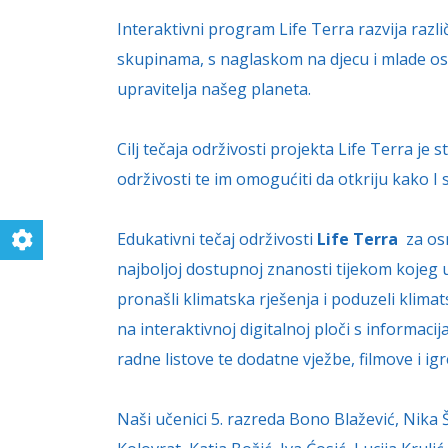
Interaktivni program Life Terra razvija razl
skupinama, s naglaskom na djecu i mlade osn
upravitelja našeg planeta.
Cilj tečaja održivosti projekta Life Terra je
održivosti te im omogućiti da otkriju kako I
Edukativni tečaj održivosti
Life Terra
za osn
najboljoj dostupnoj znanosti tijekom kojeg uč
pronašli klimatska rješenja i poduzeli klima
na interaktivnoj digitalnoj ploči s informac
radne listove te dodatne vježbe, filmove i igr
Naši učenici 5. razreda Bono Blažević, Nika 