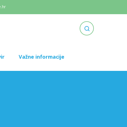
.hr
ir
Važne informacije