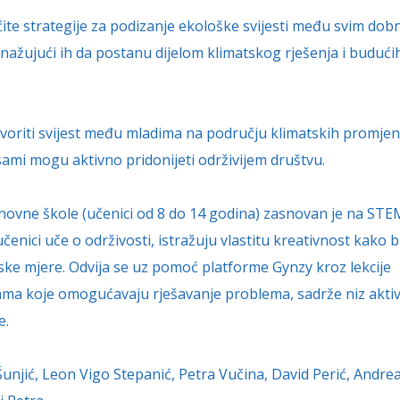
ičite strategije za podizanje ekološke svijesti među svim dob
ažujući ih da postanu dijelom klimatskog rješenja i budući
 stvoriti svijest među mladima na području klimatskih promjen
 sami mogu aktivno pridonijeti održivijem društvu.
ovne škole (učenici od 8 do 14 godina) zasnovan je na STEM
enici uče o održivosti, istražuju vlastitu kreativnost kako b
tske mjere. Odvija se uz pomoć platforme Gynzy kroz lekcije
ijama koje omogućavaju rješavanje problema, sadrže niz aktiv
e.
Šunjić, Leon Vigo Stepanić, Petra Vučina, David Perić, Andre