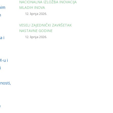
NACIONALNA IZLOŽBA INOVACIJA
nim
MLADIH INOVA
12. lipnja 2026.
h
VESELI ZAJEDNIČKI ZAVRŠETAK
NASTAVNE GODINE
12. lipnja 2026.
a i
-u i
i
nosti,
a