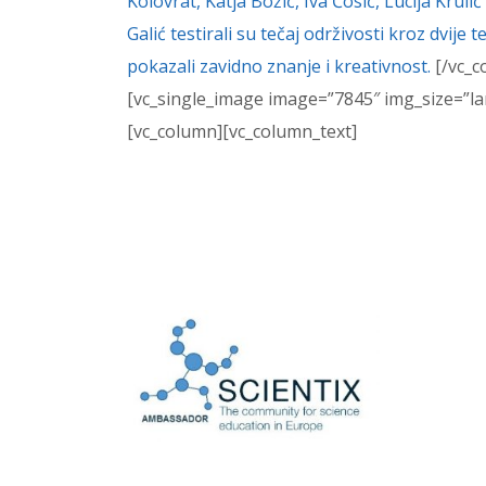
Kolovrat, Katja Božić, Iva Ćosić, Lucija Krulić
Galić testirali su tečaj održivosti kroz dvije 
pokazali zavidno znanje i kreativnost.
[/vc_c
[vc_single_image image=”7845″ img_size=”la
[vc_column][vc_column_text]