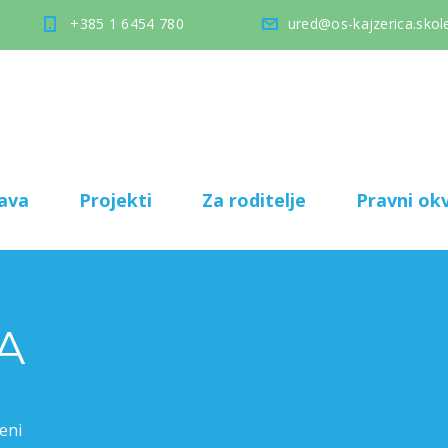
+385 1 6454 780
ured@os-kajzerica.skole
ava
Projekti
Za roditelje
Pravni okv
A
eni
za LIFE TERRA