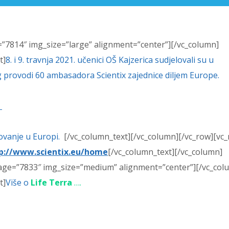
”7814″ img_size=”large” alignment=”center”][/vc_column]
t]
8. i 9. travnja 2021. učenici OŠ Kajzerica sudjelovali su u
 provodi 60 ambasadora Scientix zajednice diljem Europe.
)
zovanje u Europi.
[/vc_column_text][/vc_column][/vc_row][vc
p://www.scientix.eu/home
[/vc_column_text][/vc_column]
mage=”7833″ img_size=”medium” alignment=”center”][/vc_col
t]
Više o
Life Terra
….