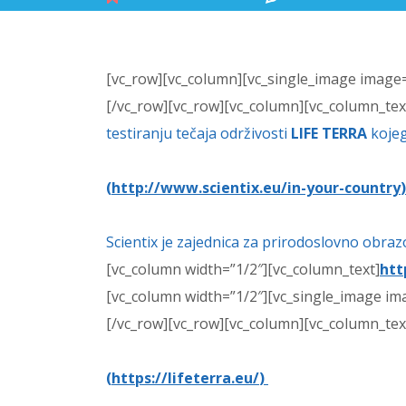
[vc_row][vc_column][vc_single_image image=
[/vc_row][vc_row][vc_column][vc_column_tex
testiranju tečaja održivosti
LIFE TERRA
kojeg
(
http://www.scientix.eu/in-your-country
Scientix je zajednica za prirodoslovno obra
[vc_column width=”1/2″][vc_column_text]
htt
[vc_column width=”1/2″][vc_single_image i
[/vc_row][vc_row][vc_column][vc_column_tex
(
https://lifeterra.eu/
)