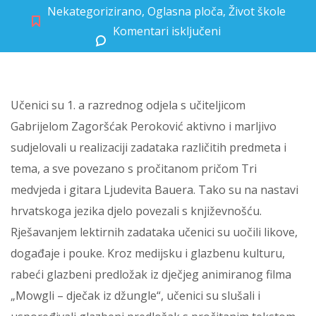
Nekategorizirano
,
Oglasna ploča
,
Život škole
Komentari isključeni
za Izlet 1. a u kreativnu lektiru
Učenici su 1. a razrednog odjela s učiteljicom
Gabrijelom Zagoršćak Peroković
aktivno i marljivo
sudjelovali u realizaciji zadataka različitih predmeta i
tema, a sve povezano s pročitanom pričom Tri
medvjeda i gitara Ljudevita Bauera. Tako su na nastavi
hrvatskoga jezika djelo povezali s književnošću.
Rješavanjem lektirnih zadataka učenici su uočili likove,
događaje i pouke. Kroz medijsku i glazbenu kulturu,
rabeći glazbeni predložak iz dječjeg animiranog filma
„Mowgli – dječak iz džungle“, učenici su slušali i