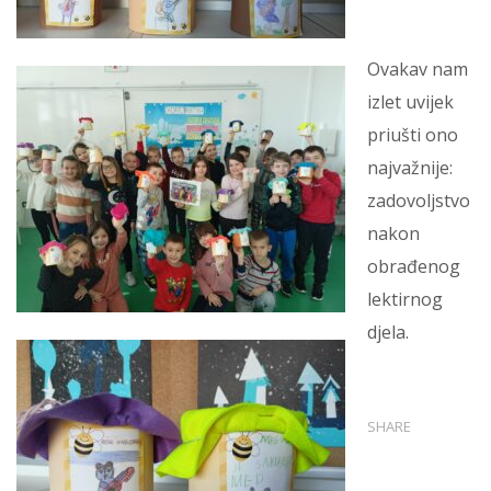
Ovakav nam
izlet uvijek
priušti ono
najvažnije:
zadovoljstvo
nakon
obrađenog
lektirnog
djela.
SHARE