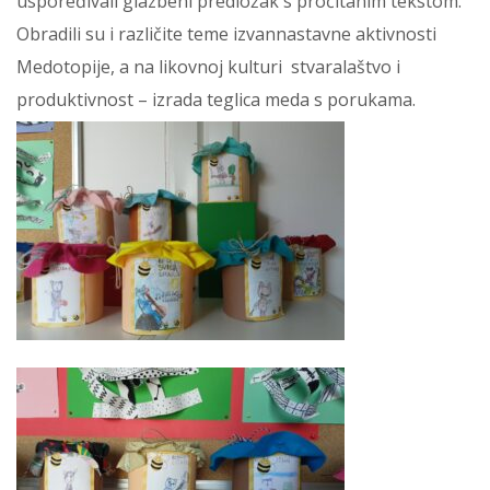
uspoređivali glazbeni predložak s pročitanim tekstom.
Obradili su i različite teme izvannastavne aktivnosti
Medotopije, a na likovnoj kulturi stvaralaštvo i
produktivnost – izrada teglica meda s porukama.