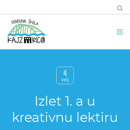
4
velj
Izlet 1. a u
kreativnu lektiru