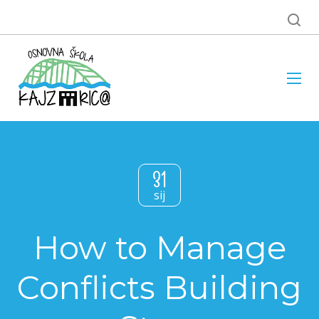
31
sij
How to Manage
Conflicts Building