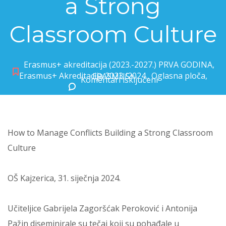
a Strong
Classroom Culture
Erasmus+ akreditacija (2023.-2027.) PRVA GODINA
,
Erasmus+ Akreditacija 2023./2024.
,
Oglasna ploča
,
ERASMUS+
Komentari isključeni
za How to Manage Conflicts Building a Strong Classroom Culture
How to Manage Conflicts Building a Strong Classroom
Culture
OŠ Kajzerica, 31. siječnja 2024.
Učiteljice Gabrijela Zagoršćak Peroković i Antonija
Pažin diseminirale su tečaj koji su pohađale u