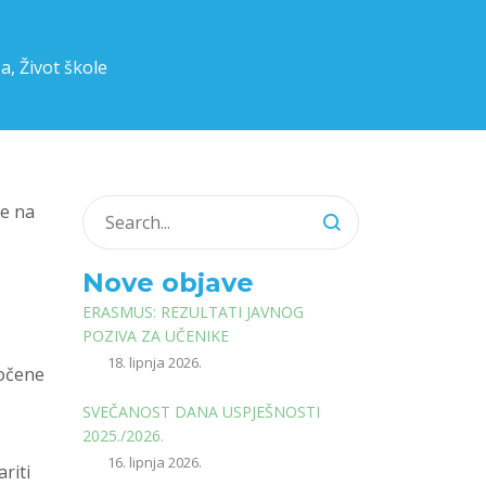
ča
,
Život škole
je na
Nove objave
ERASMUS: REZULTATI JAVNOG
POZIVA ZA UČENIKE
18. lipnja 2026.
točene
SVEČANOST DANA USPJEŠNOSTI
2025./2026.
16. lipnja 2026.
riti