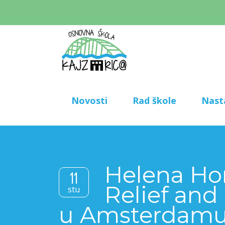
Novosti
Rad škole
Nast
Helena Hor
11
Relief and
stu
u Amsterdam