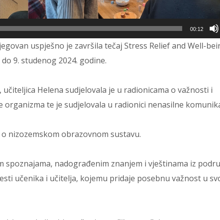
00:12
egovan uspješno je završila tečaj Stress Relief and Well-be
 do 9. studenog 2024. godine.
 učiteljica Helena sudjelovala je u radionicama o važnosti i
je organizma te je sudjelovala u radionici nenasilne komunika
nje o nizozemskom obrazovnom sustavu.
vim spoznajama, nadograđenim znanjem i vještinama iz podru
sti učenika i učitelja, kojemu pridaje posebnu važnost u s