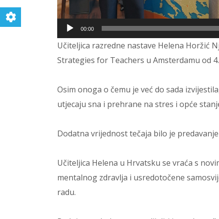
00:00
Učiteljica razredne nastave Helena Horžić Nj
Strategies for Teachers u Amsterdamu od 4.
Osim onoga o čemu je već do sada izvijestila,
utjecaju sna i prehrane na stres i opće stan
Dodatna vrijednost tečaja bilo je predava
Učiteljica Helena u Hrvatsku se vraća s no
mentalnog zdravlja i usredotočene samosvije
radu.