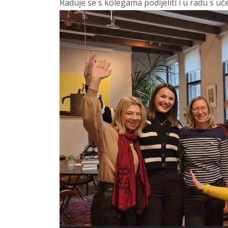
Raduje se s kolegama podijeliti i u radu s uče
Reproduktor videozapisa