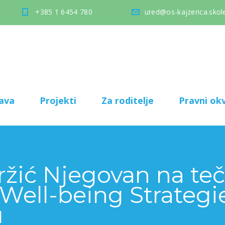
+385 1 6454 780
ured@os-kajzerica.skole
ava
Projekti
Za roditelje
Pravni okv
žić Njegovan na teč
 Well-being Strategi
u