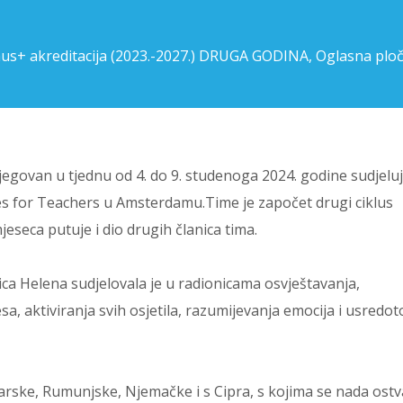
us+ akreditacija (2023.-2027.) DRUGA GODINA
,
Oglasna plo
jegovan u tjednu od 4. do 9. studenoga 2024. godine sudjelu
ies for Teachers u Amsterdamu.Time je započet drugi ciklus
eseca putuje i dio drugih članica tima.
ica Helena sudjelovala je u radionicama osvještavanja,
sa, aktiviranja svih osjetila, razumijevanja emocija i usredo
arske, Rumunjske, Njemačke i s Cipra, s kojima se nada ostva