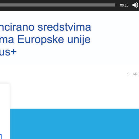
00:15
SHAR