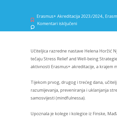
Erasmus+ Akreditacija 2023./2024.
,
Erasm
Komentari isključeni
za Helena Horžić Njegovan na tečaju Stress Relief and Well-being Strategies for Teachers u Amsterdamu
Učiteljica razredne nastave Helena Horžić N
tečaju Stress Relief and Well-being Strateg
aktivnosti Erasmus+ akreditacije, a krajem mj
Tijekom prvog, drugog i trećeg dana, učitelj
razumijevanja, preveniranja i uklanjanja stre
samosvijesti (mindfulnessa).
Upoznala je kolege i kolegice iz Finske, Mađ