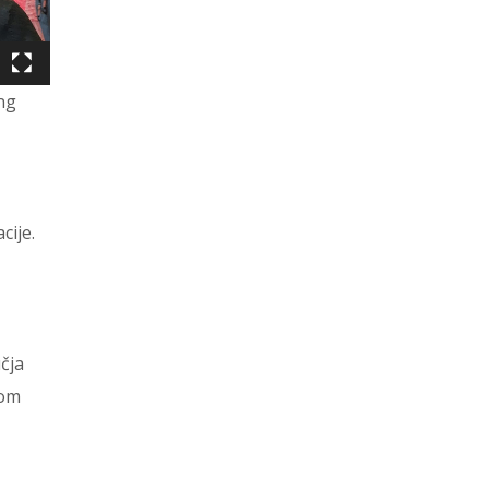
ing
cije.
čja
vom