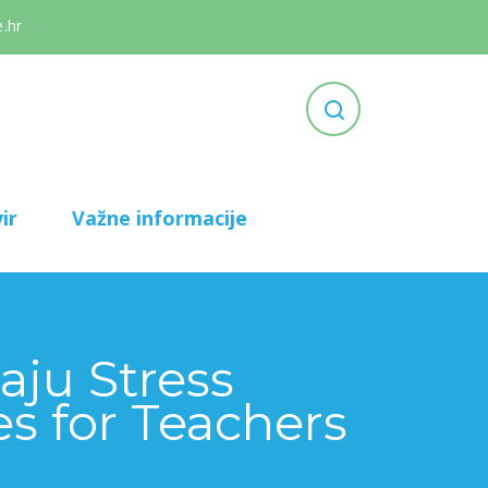
.hr
ir
Važne informacije
aju Stress
es for Teachers