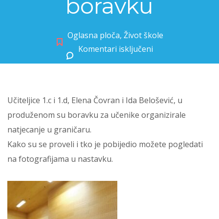
boravku
Oglasna ploča
,
Život škole
Komentari isključeni
za Graničar u produženom boravku
Učiteljice 1.c i 1.d, Elena Čovran i Ida Belošević, u
produženom su boravku za učenike organizirale
natjecanje u graničaru.
Kako su se proveli i tko je pobijedio možete pogledati
na fotografijama u nastavku.