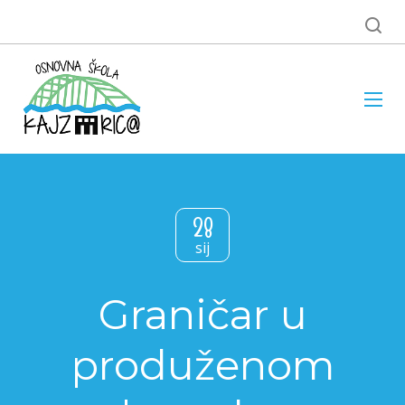
28
sij
Graničar u
produženom