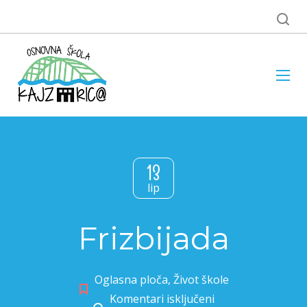
13
lip
Frizbijada
Oglasna ploča
,
Život škole
Komentari isključeni
za Frizbijada