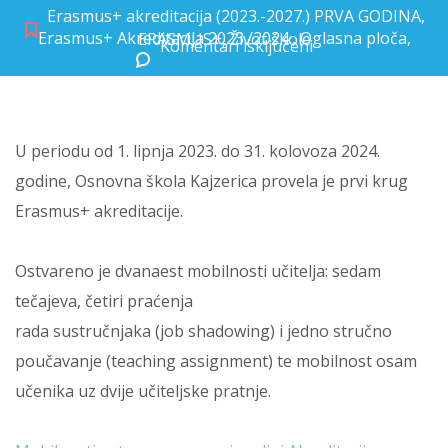
Erasmus+ akreditacija (2023.-2027.) PRVA GODINA
,
Erasmus+ Akreditacija 2023./2024.
,
Oglasna ploča
,
ERASMUS+
,
Život škole
Komentari isključeni
za Erasmus+ akreditacija
U periodu od 1. lipnja 2023. do 31. kolovoza 2024.
godine, Osnovna škola Kajzerica provela je prvi krug
Erasmus+ akreditacije.
Ostvareno je dvanaest mobilnosti učitelja: sedam
tečajeva, četiri praćenja
rada
sustručnjaka
(
job
shadowing
) i jedno stručno
poučavanje (
teaching
assignment
) te mobilnost osam
učenika uz dvije učiteljske pratnje.