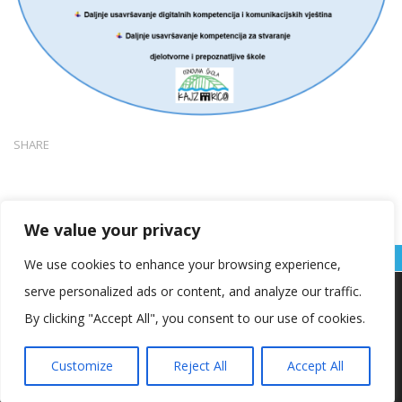
SHARE
We value your privacy
We use cookies to enhance your browsing experience,
serve personalized ads or content, and analyze our traffic.
Koristimo kolačiće kako bismo vam pružili najbolje iskustvo na
našoj web stranici.
By clicking "Accept All", you consent to our use of cookies.
Informacije o kolačićima koje koristimo ili opcije za
isključivanje kolačića možete pronaći u
postavkama
.
Customize
Reject All
Accept All
Copyright © OŠ Kajzerica
Prihvaćam