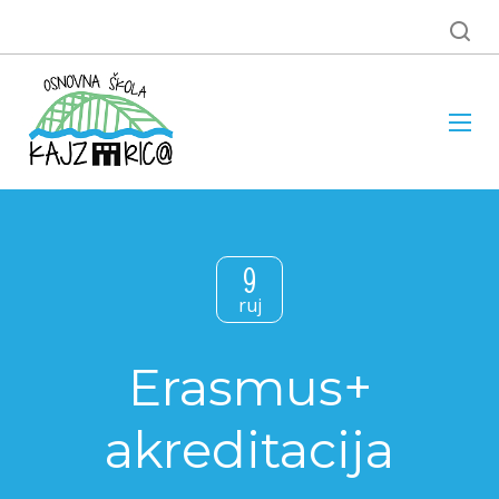
9
ruj
Erasmus+
akreditacija