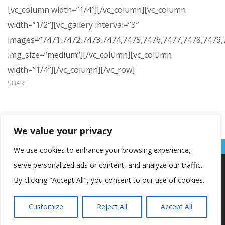
[vc_column width=”1/4″][/vc_column][vc_column
width=”1/2″][vc_gallery interval=”3″
images=”7471,7472,7473,7474,7475,7476,7477,7478,7479,
img_size=”medium”][/vc_column][vc_column
width=”1/4″][/vc_column][/vc_row]
SHARE
We value your privacy
We use cookies to enhance your browsing experience,
serve personalized ads or content, and analyze our traffic.
Koristimo kolačiće kako bismo vam pružili najbolje iskustvo na
našoj web stranici.
By clicking "Accept All", you consent to our use of cookies.
Informacije o kolačićima koje koristimo ili opcije za
isključivanje kolačića možete pronaći u
postavkama
.
Customize
Reject All
Accept All
Copyright © OŠ Kajzerica
Prihvaćam