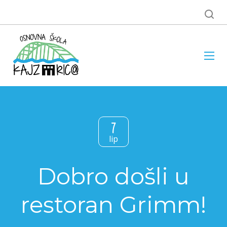
7
lip
Dobro došli u
restoran Grimm!