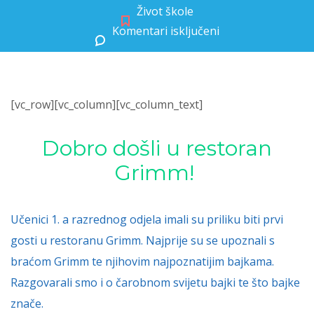
Život škole
Komentari isključeni
za Dobro došli u restoran Grimm!
[vc_row][vc_column][vc_column_text]
Dobro došli u restoran
Grimm!
Učenici 1. a razrednog odjela imali su priliku biti prvi
gosti u restoranu Grimm. Najprije su se upoznali s
braćom Grimm te njihovim najpoznatijim bajkama.
Razgovarali smo i o čarobnom svijetu bajki te što bajke
znače.