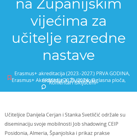
na Županijskim
vijećima za
učitelje razredne
nastave
Erasmus+ akreditacija (2023.-2027.) PRVA GODINA
,
Erasmus+ Akreditacija 2023./2024.
,
Oglasna ploča
,
ERASMUS+
,
Život škole
Komentari isključeni
za Diseminacija Erasmus+ projekta na Županijskim vijećima za učitelje razredne nastave
Učiteljice Danijela Cerjan i Stanka Svetličić održale su
diseminaciju svoje mobilnosti Job shadowing CEIP
Posidonia, Almeria, Španjolska i prikaz prakse