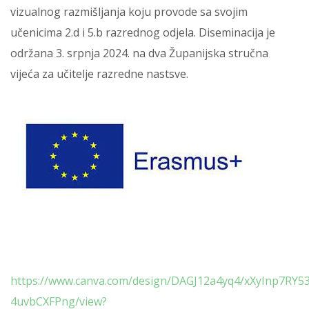
vizualnog razmišljanja koju provode sa svojim
učenicima 2.d i 5.b razrednog odjela. Diseminacija je
održana 3. srpnja 2024. na dva Županijska stručna
vijeća za učitelje razredne nastsve.
https://www.canva.com/design/DAGJ12a4yq4/xXyInp7RY53
4uvbCXFPng/view?