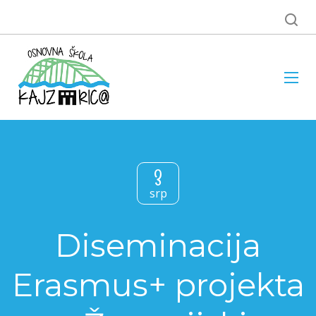
3
srp
Diseminacija
Erasmus+ projekta