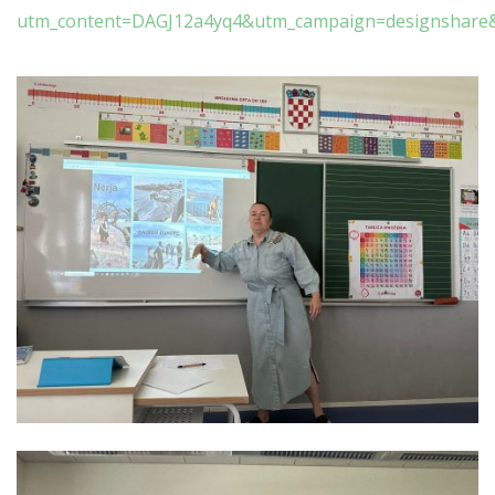
utm_content=DAGJ12a4yq4&utm_campaign=designshare&