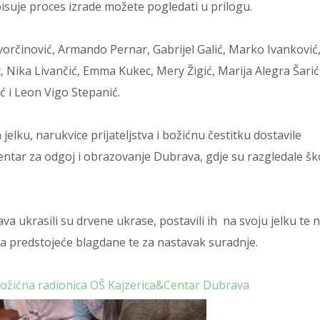
pisuje proces izrade možete pogledati u prilogu.
ovorčinović, Armando Pernar, Gabrijel Galić, Marko Ivanković
 Nika Livančić, Emma Kukec, Mery Žigić, Marija Alegra Šarić
ć i Leon Vigo Stepanić.
 jelku, narukvice prijateljstva i božićnu čestitku dostavile
 Centar za odgoj i obrazovanje Dubrava, gdje su razgledale ško
a ukrasili su drvene ukrase, postavili ih na svoju jelku te
e za predstojeće blagdane te za nastavak suradnje.
ožićna radionica OŠ Kajzerica&Centar Dubrava