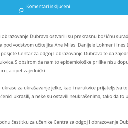
Komentari isključeni
za Božićna radionica učenika OŠ Kajzerice i Centra za odgoj i obrazovanje Dubrava
j i obrazovanje Dubrava ostvarili su prekrasnu božićnu sura
a pod vodstvom učiteljica Ane Milas, Danijele Lokmer i Ines 
ci posjete Centar za odgoj I obrazovanje Dubrava te da zajedn
ukvica. S obzirom da nam to epidemiološke prilike nisu dopus
ru, a opet zajednički.
e ukrase za ukrašavanje jelke, kao i narukvice prijateljstva te
učenici ukrasili, a neke su ostavili neukrašenima, tako da to 
igodnu čestitku za učenike Centra za odgoj I obrazovanje Du