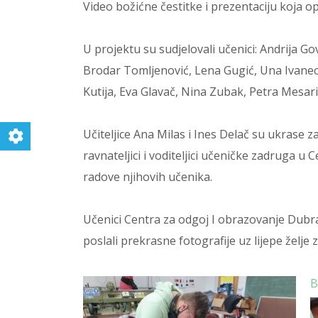
Video božićne čestitke i prezentaciju koja o
U projektu su sudjelovali učenici: Andrija G
Brodar Tomljenović, Lena Gugić, Una Ivanec,
Kutija, Eva Glavač, Nina Zubak, Petra Mesari
Učiteljice Ana Milas i Ines Delač su ukrase za
ravnateljici i voditeljici učeničke zadruga u
radove njihovih učenika.
Učenici Centra za odgoj I obrazovanje Dubrav
poslali prekrasne fotografije uz lijepe želj
B