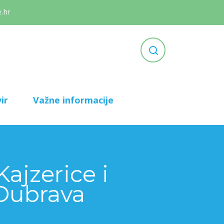
.hr
ir
Važne informacije
ajzerice i
 Dubrava