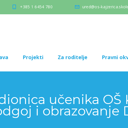
+385 1 6454 780
ured@os-kajzerica.skole
ava
Projekti
Za roditelje
Pravni okv
dionica učenika OŠ K
odgoj i obrazovanje