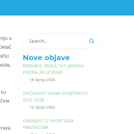
dnju u
Delač.
ički
Nove objave
tile,
ERASMUS: REZULTATI JAVNOG
POZIVA ZA UČENIKE
18. lipnja 2026.
 su
SVEČANOST DANA USPJEŠNOSTI
2025./2026.
učine
16. lipnja 2026.
OBAVIJEST O SPORTSKIM
brava.
PRAZNICIMA