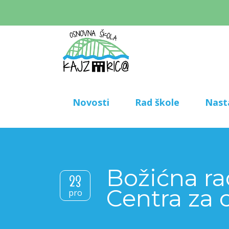
Novosti
Rad škole
Nast
Božićna ra
23
Centra za 
pro