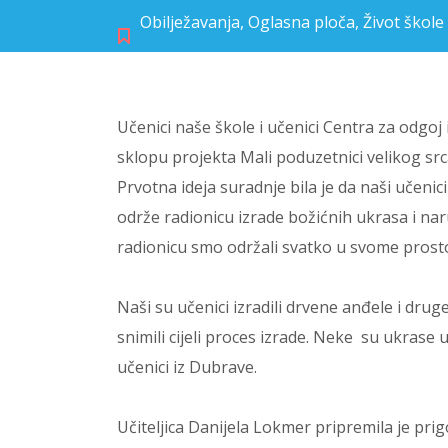
Obilježavanja
,
Oglasna ploča
,
Život škole
Učenici naše škole i učenici Centra za odgo
sklopu projekta Mali poduzetnici velikog src
Prvotna ideja suradnje bila je da naši učeni
održe radionicu izrade božićnih ukrasa i nar
radionicu smo održali svatko u svome prosto
Naši su učenici izradili drvene anđele i drug
snimili cijeli proces izrade. Neke su ukrase 
učenici iz Dubrave.
Učiteljica Danijela Lokmer pripremila je pr