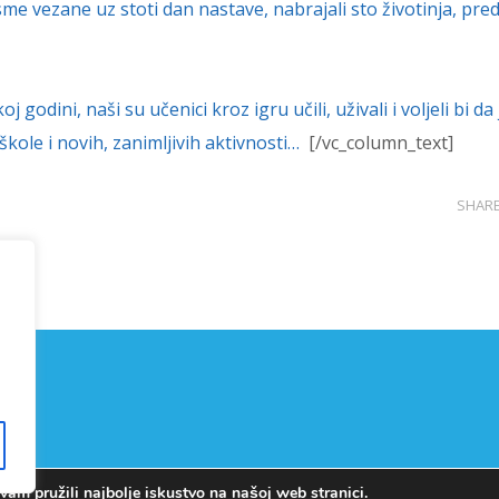
me vezane uz stoti dan nastave, nabrajali sto životinja, pre
godini, naši su učenici kroz igru učili, uživali i voljeli bi da 
škole i novih, zanimljivih aktivnosti…
[/vc_column_text]
SHAR
am pružili najbolje iskustvo na našoj web stranici.