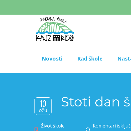
Novosti
Rad škole
Nast
Stoti dan 
10
ožu
Život škole
Komentari isključ