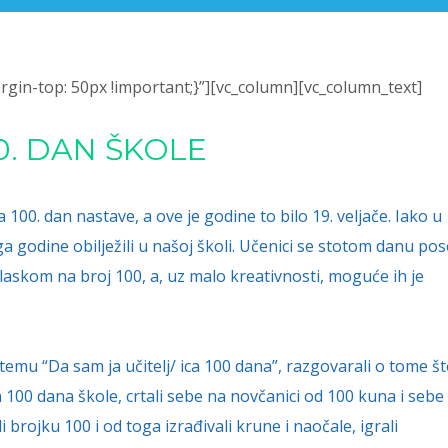
in-top: 50px !important;}”][vc_column][vc_column_text]
0. DAN ŠKOLE
 100. dan nastave, a ove je godine to bilo 19. veljače. Iako u
a godine obilježili u našoj školi. Učenici se stotom danu po
glaskom na broj 100, a, uz malo kreativnosti, moguće ih je
temu “Da sam ja učitelj/ ica 100 dana”, razgovarali o tome št
rvih 100 dana škole, crtali sebe na novčanici od 100 kuna i sebe
i brojku 100 i od toga izrađivali krune i naočale, igrali