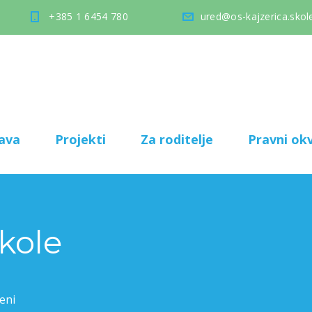
+385 1 6454 780
ured@os-kajzerica.skole
ava
Projekti
Za roditelje
Pravni okv
škole
eni
za Stoti dan škole