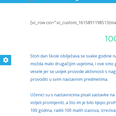
[vc_row css=”.vc_custom_1615891198513{marg
10
Stoti dan škole obilježava se svake godine na
možda malo drugačijim uvjetima, i ove smo g
vesele jer se uvijek provode aktivnosti s na
provoditi u svim nastavnim predmetima.
Učenici su s nastavnicima pisali sastavke na 
voljeli promijeniti, a što im je bilo lijepo p
100 godina, radili 100 malih izazova, izrezival