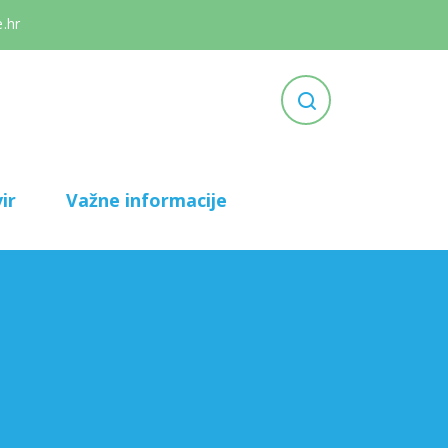
.hr
ir
Važne informacije