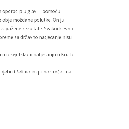
h operacija u glavi – pomoću
je obje moždane polutke. On ju
je zapažene rezultate. Svakodnevno
ripreme za državno natjecanje nisu
ku na svjetskom natjecanju u Kuala
pjehu i želimo im puno sreće i na