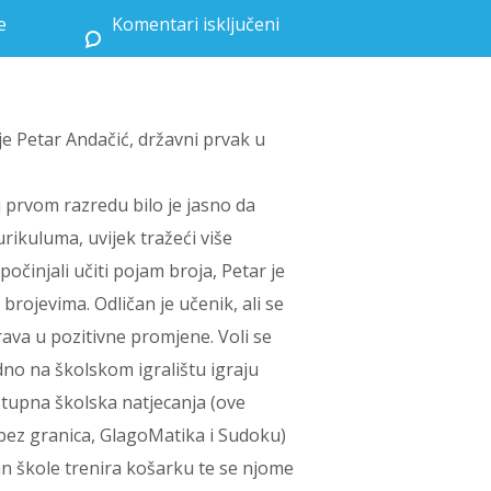
e
Komentari isključeni
za Petar Andačić – državni prvak u mentalnoj aritmetici
e Petar Andačić, državni prvak u
 prvom razredu bilo je jasno da
rikuluma, uvijek tražeći više
očinjali učiti pojam broja, Petar je
brojevima. Odličan je učenik, ali se
va u pozitivne promjene. Voli se
jedno na školskom igralištu igraju
stupna školska natjecanja (ove
bez granica, GlagoMatika i Sudoku)
an škole trenira košarku te se njome