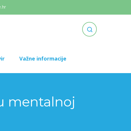
.hr
ir
Važne informacije
 u mentalnoj