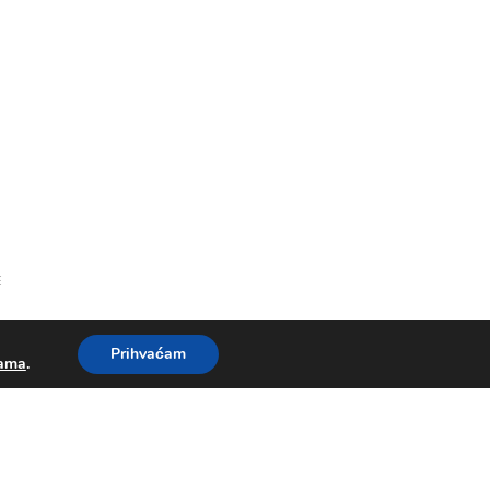
E
Prihvaćam
kama
.