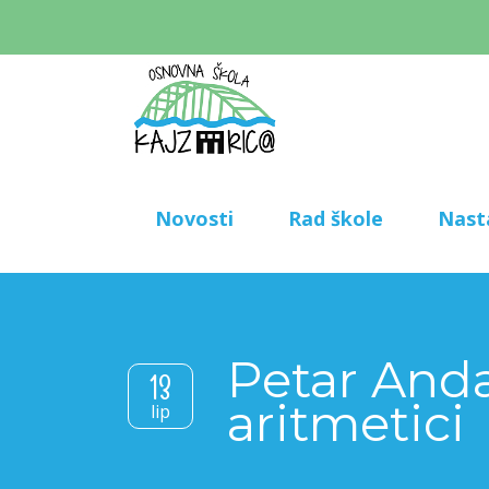
Novosti
Rad škole
Nast
Petar Anda
13
aritmetici
lip