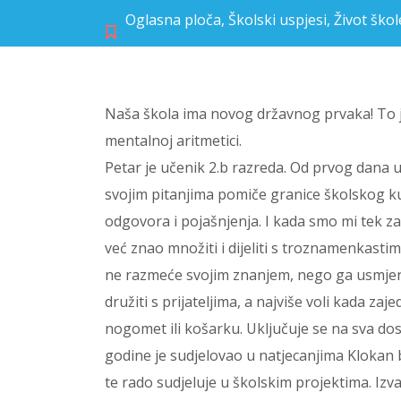
Oglasna ploča
,
Školski uspjesi
,
Život škol
Naša škola ima novog državnog prvaka! To j
mentalnoj aritmetici.
Petar je učenik 2.b razreda. Od prvog dana u
svojim pitanjima pomiče granice školskog ku
odgovora i pojašnjenja. I kada smo mi tek zap
već znao množiti i dijeliti s troznamenkastim 
ne razmeće svojim znanjem, nego ga usmjera
družiti s prijateljima, a najviše voli kada za
nogomet ili košarku. Uključuje se na sva do
godine je sudjelovao u natjecanjima Klokan 
te rado sudjeluje u školskim projektima. Izv