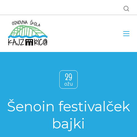
29
ožu
Šenoin festivalček
bajki