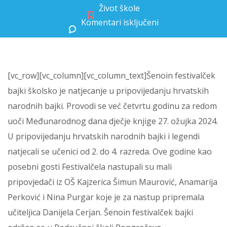
Život škole
Komentari isključeni
za Šenoin festivalček bajki
[vc_row][vc_column][vc_column_text]Šenoin festivalček
bajki školsko je natjecanje u pripovijedanju hrvatskih
narodnih bajki. Provodi se već četvrtu godinu za redom
uoči Međunarodnog dana dječje knjige 27. ožujka 2024.
U pripovijedanju hrvatskih narodnih bajki i legendi
natjecali se učenici od 2. do 4. razreda. Ove godine kao
posebni gosti Festivalčela nastupali su mali
pripovjedači iz OŠ Kajzerica Šimun Maurović, Anamarija
Perković i Nina Purgar koje je za nastup pripremala
učiteljica Danijela Cerjan. Šenoin festivalček bajki