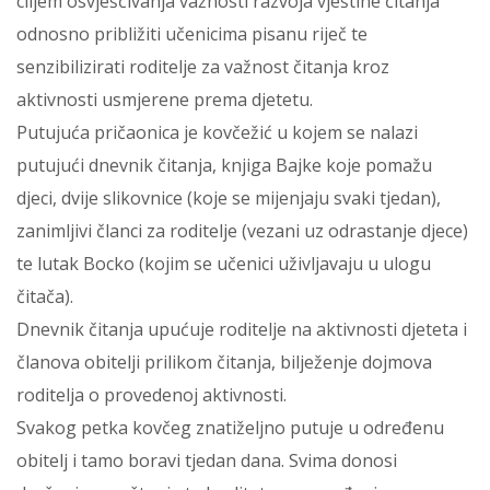
ciljem osvješćivanja važnosti razvoja vještine čitanja
odnosno približiti učenicima pisanu riječ te
senzibilizirati roditelje za važnost čitanja kroz
aktivnosti usmjerene prema djetetu.
Putujuća pričaonica je kovčežić u kojem se nalazi
putujući dnevnik čitanja, knjiga Bajke koje pomažu
djeci, dvije slikovnice (koje se mijenjaju svaki tjedan),
zanimljivi članci za roditelje (vezani uz odrastanje djece)
te lutak Bocko (kojim se učenici uživljavaju u ulogu
čitača).
Dnevnik čitanja upućuje roditelje na aktivnosti djeteta i
članova obitelji prilikom čitanja, bilježenje dojmova
roditelja o provedenoj aktivnosti.
Svakog petka kovčeg znatiželjno putuje u određenu
obitelj i tamo boravi tjedan dana. Svima donosi