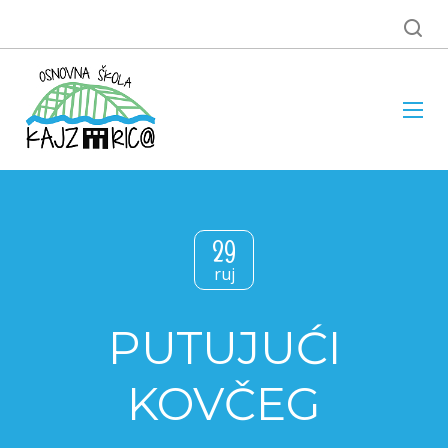
29
ruj
PUTUJUĆI
KOVČEG