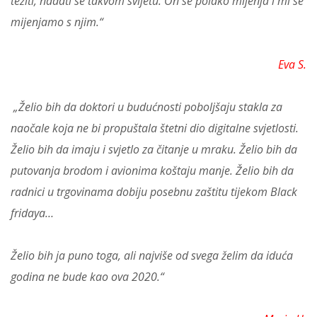
težiti, nadati se takvom svijetu. On se polako mijenja i mi se
mijenjamo s njim.“
Eva S.
„Želio bih da doktori u budućnosti poboljšaju stakla za
naočale koja ne bi propuštala štetni dio digitalne svjetlosti.
Želio bih da imaju i svjetlo za čitanje u mraku. Želio bih da
putovanja brodom i avionima koštaju manje. Želio bih da
radnici u trgovinama dobiju posebnu zaštitu tijekom Black
fridaya…
Želio bih ja puno toga, ali najviše od svega želim da iduća
godina ne bude kao ova 2020.“