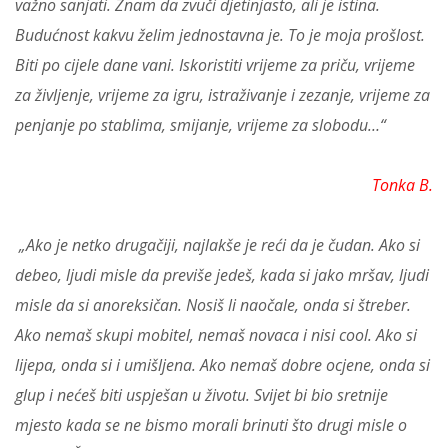
važno sanjati. Znam da zvuči djetinjasto, ali je istina.
Budućnost kakvu želim jednostavna je. To je moja prošlost.
Biti po cijele dane vani. Iskoristiti vrijeme za priču, vrijeme
za življenje, vrijeme za igru, istraživanje i zezanje, vrijeme za
penjanje po stablima, smijanje, vrijeme za slobodu…“
Tonka B.
„Ako je netko drugačiji, najlakše je reći da je čudan. Ako si
debeo, ljudi misle da previše jedeš, kada si jako mršav, ljudi
misle da si anoreksičan. Nosiš li naočale, onda si štreber.
Ako nemaš skupi mobitel, nemaš novaca i nisi cool. Ako si
lijepa, onda si i umišljena. Ako nemaš dobre ocjene, onda si
glup i nećeš biti uspješan u životu. Svijet bi bio sretnije
mjesto kada se ne bismo morali brinuti što drugi misle o