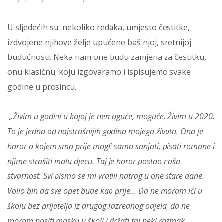
U sljedećih su nekoliko redaka, umjesto čestitke,
izdvojene njihove želje upućene baš njoj, sretnijoj
budućnosti. Neka nam one budu zamjena za čestitku,
onu klasičnu, koju izgovaramo i ispisujemo svake
godine u prosincu.
„Živim u godini u kojoj je nemoguće, moguće. Živim u 2020.
To je jedna od najstrašnijih godina mojega života. Ona je
horor o kojem smo prije mogli samo sanjati, pisati romane i
njime strašiti malu djecu. Taj je horor postao naša
stvarnost. Svi bismo se mi vratili natrag u one stare dane.
Volio bih da sve opet bude kao prije… Da ne moram ići u
školu bez prijatelja iz drugog razrednog odjela, da ne
moram nositi masku u školi i držati taj neki razmak…