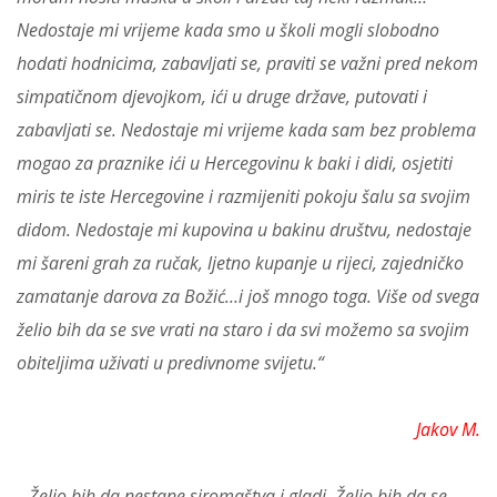
Nedostaje mi vrijeme kada smo u školi mogli slobodno
hodati hodnicima, zabavljati se, praviti se važni pred nekom
simpatičnom djevojkom, ići u druge države, putovati i
zabavljati se. Nedostaje mi vrijeme kada sam bez problema
mogao za praznike ići u Hercegovinu k baki i didi, osjetiti
miris te iste Hercegovine i razmijeniti pokoju šalu sa svojim
didom. Nedostaje mi kupovina u bakinu društvu, nedostaje
mi šareni grah za ručak, ljetno kupanje u rijeci, zajedničko
zamatanje darova za Božić…i još mnogo toga. Više od svega
želio bih da se sve vrati na staro i da svi možemo sa svojim
obiteljima uživati u predivnome svijetu.“
Jakov M.
„Želio bih da nestane siromaštva i gladi. Želio bih da se