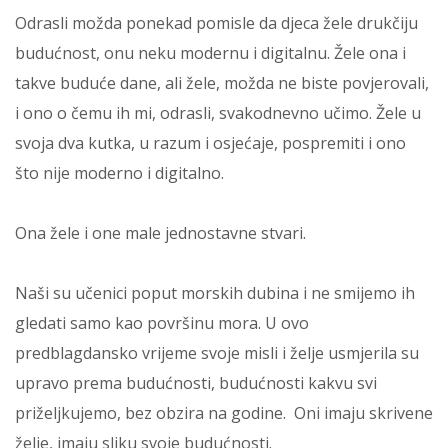
Odrasli možda ponekad pomisle da djeca žele drukčiju
budućnost, onu neku modernu i digitalnu. Žele ona i
takve buduće dane, ali žele, možda ne biste povjerovali,
i ono o čemu ih mi, odrasli, svakodnevno učimo. Žele u
svoja dva kutka, u razum i osjećaje, pospremiti i ono
što nije moderno i digitalno.
Ona žele i one male jednostavne stvari.
Naši su učenici poput morskih dubina i ne smijemo ih
gledati samo kao površinu mora. U ovo
predblagdansko vrijeme svoje misli i želje usmjerila su
upravo prema budućnosti, budućnosti kakvu svi
priželjkujemo, bez obzira na godine. Oni imaju skrivene
želje, imaju sliku svoje budućnosti.