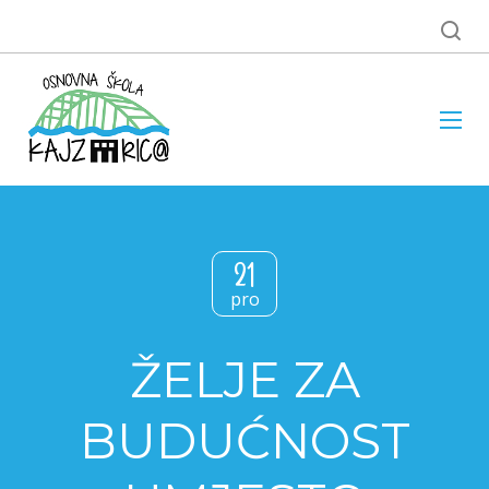
21
pro
ŽELJE ZA
BUDUĆNOST