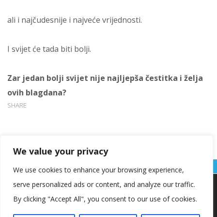
ali i najčudesnije i najveće vrijednosti.
I svijet će tada biti bolji.
Zar jedan bolji svijet nije najljepša čestitka i želja
ovih blagdana?
SHARE
We value your privacy
We use cookies to enhance your browsing experience,
serve personalized ads or content, and analyze our traffic.
Koristimo kolačiće kako bismo vam pružili najbolje iskustvo na
našoj web stranici.
By clicking "Accept All", you consent to our use of cookies.
Informacije o kolačićima koje koristimo ili opcije za
isključivanje kolačića možete pronaći u
postavkama
.