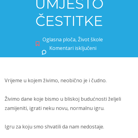
UMJESTO
ČESTITKE
Oglasna ploča
,
Život škole
Komentari isključeni
za ŽELJE ZA BUDUĆNOST UMJESTO ČESTITKE
Vrijeme u kojem živimo, neobično je i čudno.
Živimo dane koje bismo u bliskoj budućnosti željeli
zamijeniti, igrati neku novu, normalnu igru.
Igru za koju smo shvatili da nam nedostaje.