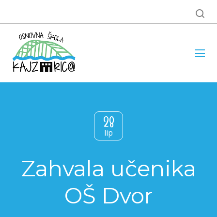
28
lip
Zahvala učenika
OŠ Dvor