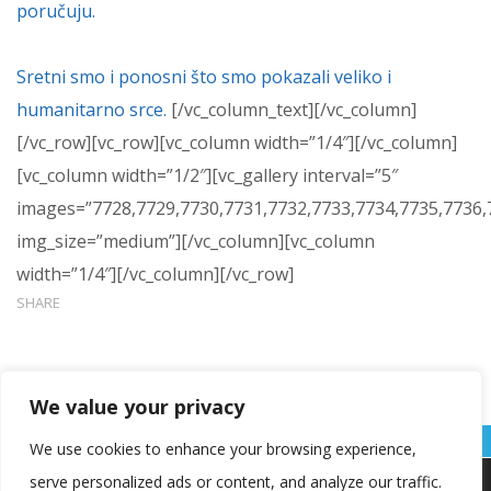
poručuju.
Sretni smo i ponosni što smo pokazali veliko i
humanitarno srce.
[/vc_column_text][/vc_column]
[/vc_row][vc_row][vc_column width=”1/4″][/vc_column]
[vc_column width=”1/2″][vc_gallery interval=”5″
images=”7728,7729,7730,7731,7732,7733,7734,7735,7736,
img_size=”medium”][/vc_column][vc_column
width=”1/4″][/vc_column][/vc_row]
SHARE
We value your privacy
We use cookies to enhance your browsing experience,
serve personalized ads or content, and analyze our traffic.
Koristimo kolačiće kako bismo vam pružili najbolje iskustvo na