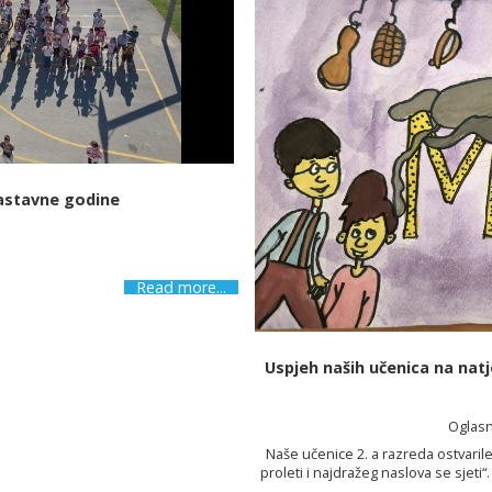
nastavne godine
Read more...
Uspjeh naših učenica na natj
Oglasn
Naše učenice 2. a razreda ostvari
proleti i najdražeg naslova se sjeti
prikazale doživljaj omiljenih knjiže