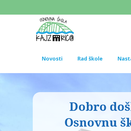
Novosti
Rad škole
Nast
Dobro došl
Osnovnu š