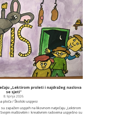
Učenice 7.d o
Učenice Lara Smolja
osvojili su sre
ečaju „Lektirom proleti i najdražeg naslova
održavalo 25. i 2
se sjeti“
konkurencije, dje
8. lipnja 2026.
polufinalu se i
a ploča / Školski uspjesi
djevojke vode 1
le su zapažen uspjeh na likovnom natječaju „Lektirom
Čestitke naši
“. Svojim maštovitim i kreativnim radovima uspješno su
vnih djela te pokazale kako se ljubav prema knjizi može