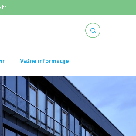
.hr
ir
Važne informacije