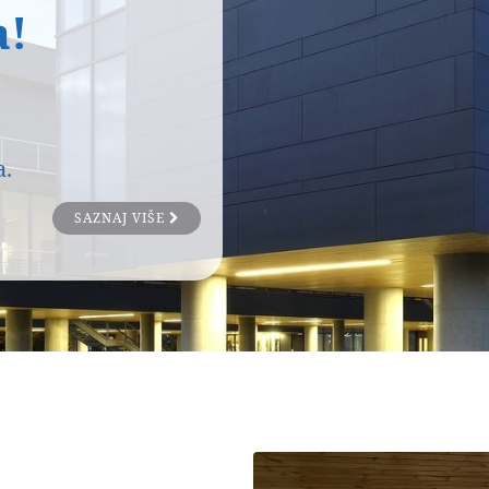
a!
a.
SAZNAJ VIŠE