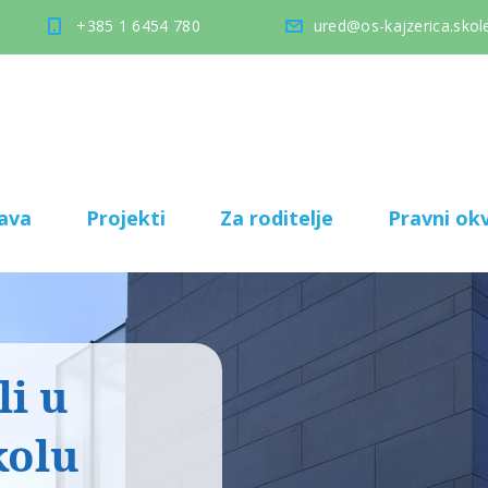
+385 1 6454 780
ured@os-kajzerica.skole
ava
Projekti
Za roditelje
Pravni okv
i u
kolu