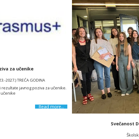
ziva za učenike
023.-2027.) TREĆA GODINA
i rezultate javnog poziva za učenike.
a učenike
Read more...
Svečanost Da
Školsk