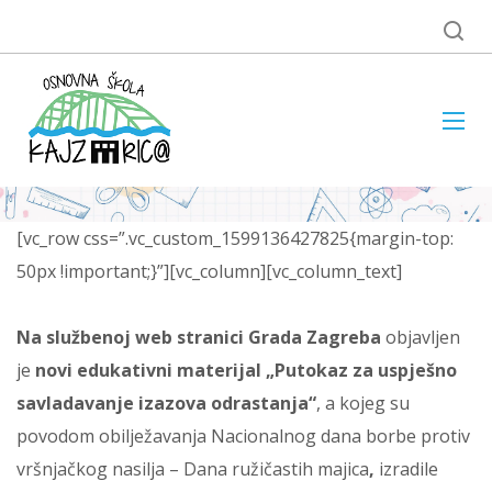
[vc_row css=”.vc_custom_1599136427825{margin-top:
50px !important;}”][vc_column][vc_column_text]
Na službenoj web stranici Grada Zagreba
objavljen
je
novi edukativni materijal „Putokaz za uspješno
savladavanje izazova odrastanja“
, a kojeg su
povodom obilježavanja Nacionalnog dana borbe protiv
vršnjačkog nasilja – Dana ružičastih majica
,
izradile