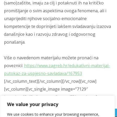
(samo)zaštite, imaju za cilj i potaknuti ih na kritičko
promišljanje o svim aspektima ovoga fenomena, ali i
unaprijediti njihove socijalno-emocionalne
kompetencije te doprinijeti lakšem svladavanju izazova
današnjice kao i razvoju zdravog i odgovornog
ponašanja.
Više o navedenom materijalu možete pronaći na
poveznici:
https://www.zagreb.hr/edukativni-materijal-
putokaz-za-uspjesno-savladava/167953
[/vc_column_text][/vc_column][/vc_row][vc_row]
[vc_column][vc_single_image image=”7129″
img_size=”full” alignment=”center”][/vc_column]
We value your privacy
[/vc_row]
We use cookies to enhance your browsing experience,