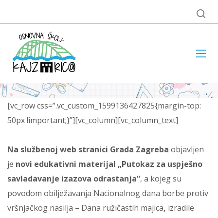
[vc_row css=”.vc_custom_1599136427825{margin-top:
50px !important;}”][vc_column][vc_column_text]
Na službenoj web stranici Grada Zagreba
objavljen
je
novi edukativni materijal „Putokaz za uspješno
savladavanje izazova odrastanja“
, a kojeg su
povodom obilježavanja Nacionalnog dana borbe protiv
vršnjačkog nasilja – Dana ružičastih majica
,
izradile