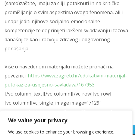
(samo)zaštite, imaju za cilj i potaknuti ih na kritičko
promišljanje o svim aspektima ovoga fenomena, ali i
unaprijediti njihove socijalno-emocionalne
kompetencije te doprinijeti lakšem svladavanju izazova
današnjice kao i razvoju zdravog i odgovornog
ponašanja.
Više o navedenom materijalu možete pronaći na
poveznici:
https://www.zagreb.hr/edukativni-materijal-
putokaz-za-uspjesno-savladava/167953
[/vc_column_text][/vc_column][/vc_row][vc_row]
[vc_column][vc_single_image image=”7129″
img_size=”full” alignment=”center”][/vc_column]
We value your privacy
[/vc_row]
We use cookies to enhance your browsing experience,