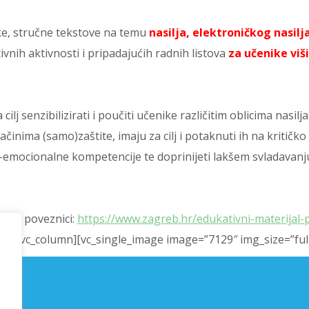
ske, stručne tekstove na temu
nasilja, elektroničkog nasil
vnih aktivnosti i pripadajućih radnih listova
za učenike viš
ilj senzibilizirati i poučiti učenike različitim oblicima nasil
nima (samo)zaštite, imaju za cilj i potaknuti ih na kritičk
no-emocionalne kompetencije te doprinijeti lakšem svladavanj
i na poveznici:
https://www.zagreb.hr/edukativni-materijal
row][vc_column][vc_single_image image=”7129″ img_size=”ful