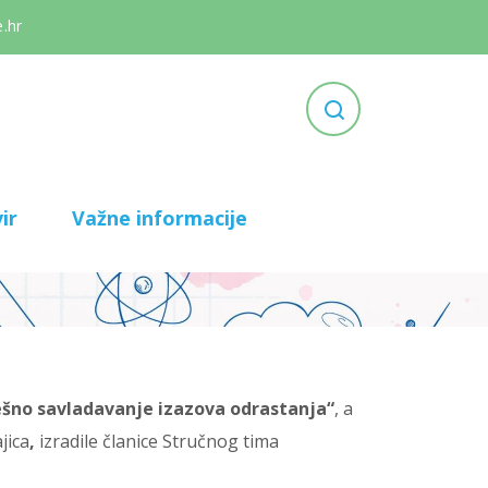
.hr
ir
Važne informacije
ešno savladavanje izazova odrastanja“
, a
jica
,
izradile članice Stručnog tima