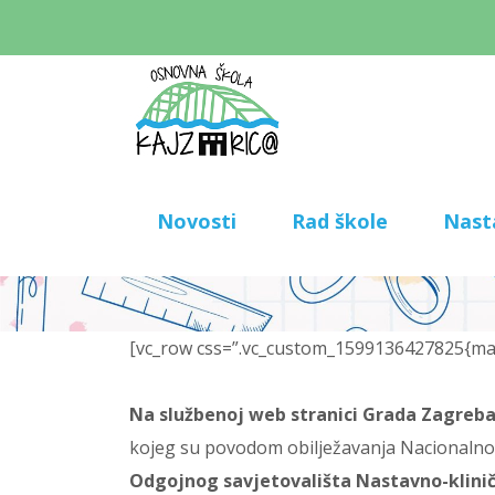
Novosti
Rad škole
Nast
[vc_row css=”.vc_custom_1599136427825{marg
Na službenoj web stranici Grada Zagreb
kojeg su povodom obilježavanja Nacionalnog
Odgojnog savjetovališta Nastavno-klinič