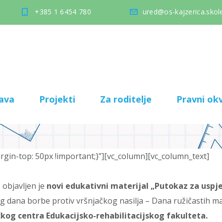
+385 1 6454 780
ured@os-kajzerica.skole
ava
Projekti
Za roditelje
Pravni okv
in-top: 50px !important;}”][vc_column][vc_column_text]
a
objavljen je
novi edukativni materijal „Putokaz za uspj
 dana borbe protiv vršnjačkog nasilja – Dana ružičastih ma
kog centra Edukacijsko-rehabilitacijskog fakulteta.