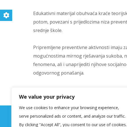
Edukativni materijal obuhvaća kraće teorij
potom, povezani s prijedlozima niza preventi
srednje škole.
Pripremljene preventivne aktivnosti imaju za c
mogućnostima mirnog rješavanja sukoba, nači
fenomena, ali i unaprijediti njihove socijal
odgovornog ponašanja.
Više o navedenom materijalu možete pronać
We value your privacy
[/vc_column_text][/vc_column][/vc_row][vc_
We use cookies to enhance your browsing experience,
serve personalized ads or content, and analyze our traffic.
By clicking "Accept All", you consent to our use of cookies.