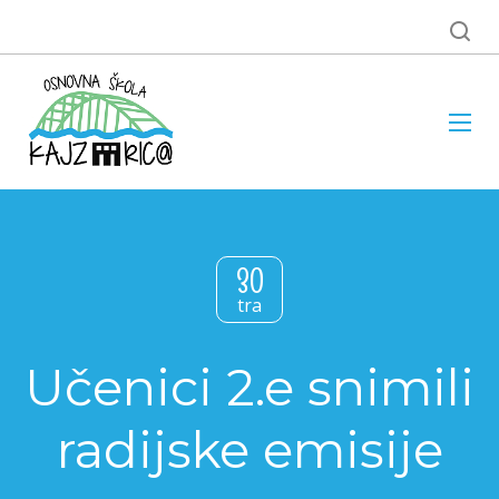
30
tra
Učenici 2.e snimili
radijske emisije