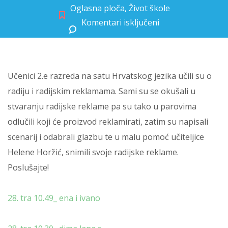
Oglasna ploča
,
Život škole
Komentari isključeni
za Učenici 2.e snimili radijske emisije
Učenici 2.e razreda na satu Hrvatskog jezika učili su o
radiju i radijskim reklamama. Sami su se okušali u
stvaranju radijske reklame pa su tako u parovima
odlučili koji će proizvod reklamirati, zatim su napisali
scenarij i odabrali glazbu te u malu pomoć učiteljice
Helene Horžić, snimili svoje radijske reklame.
Poslušajte!
28. tra 10.49_ ena i ivano