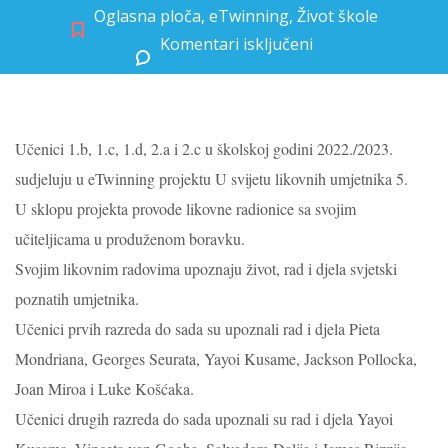
Oglasna ploča
,
eTwinning
,
Život škole
Komentari isključeni
za U svijetu likovnih umjetnika 5
Učenici 1.b, 1.c, 1.d, 2.a i 2.c u školskoj godini 2022./2023.
sudjeluju u eTwinning projektu U svijetu likovnih umjetnika 5.
U sklopu projekta provode likovne radionice sa svojim
učiteljicama u produženom boravku.
Svojim likovnim radovima upoznaju život, rad i djela svjetski
poznatih umjetnika.
Učenici prvih razreda do sada su upoznali rad i djela Pieta
Mondriana, Georges Seurata,
Yayoi Kusame, Jackson Pollocka,
Joan Miroa i Luke Košćaka.
Učenici drugih razreda do sada upoznali su rad i djela Yayoi