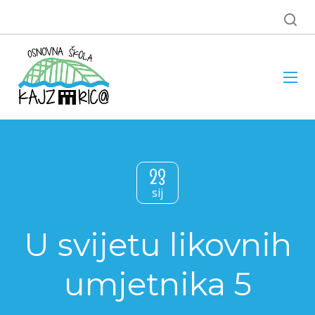
23
sij
U svijetu likovnih
umjetnika 5