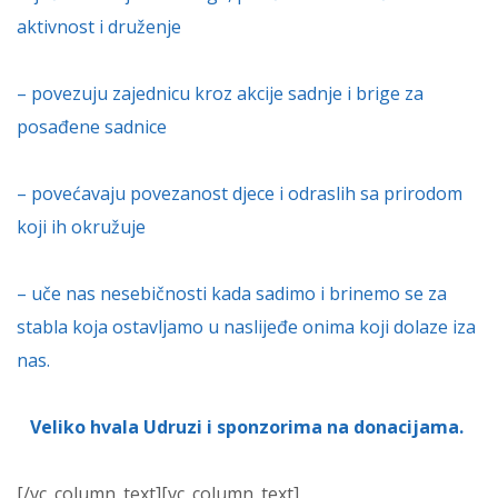
aktivnost i druženje
– povezuju zajednicu kroz akcije sadnje i brige za
posađene sadnice
– povećavaju povezanost djece i odraslih sa prirodom
koji ih okružuje
– uče nas nesebičnosti kada sadimo i brinemo se za
stabla koja ostavljamo u naslijeđe onima koji dolaze iza
nas.
Veliko hvala Udruzi i sponzorima na donacijama.
[/vc_column_text][vc_column_text]