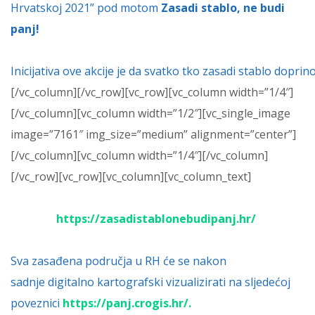
Hrvatskoj 2021” pod motom
Zasadi stablo, ne budi
panj!
Inicijativa ove akcije je da svatko tko zasadi stablo dopri
[/vc_column][/vc_row][vc_row][vc_column width=”1/4″]
[/vc_column][vc_column width=”1/2″][vc_single_image
image=”7161″ img_size=”medium” alignment=”center”]
[/vc_column][vc_column width=”1/4″][/vc_column]
[/vc_row][vc_row][vc_column][vc_column_text]
https://zasadistablonebudipanj.hr/
Sva zasađena područja u RH će se nakon
sadnje digitalno kartografski vizualizirati na sljedećoj
poveznici
https://panj.crogis.hr/
.