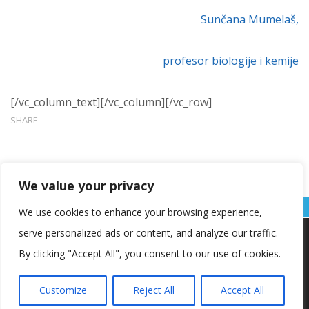
Sunčana Mumelaš,
profesor biologije i kemije
[/vc_column_text][/vc_column][/vc_row]
SHARE
We value your privacy
We use cookies to enhance your browsing experience,
serve personalized ads or content, and analyze our traffic.
Koristimo kolačiće kako bismo vam pružili najbolje iskustvo na
našoj web stranici.
By clicking "Accept All", you consent to our use of cookies.
Informacije o kolačićima koje koristimo ili opcije za
isključivanje kolačića možete pronaći u
postavkama
.
Customize
Reject All
Accept All
Copyright © OŠ Kajzerica
Prihvaćam