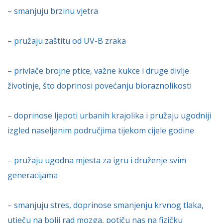
– smanjuju brzinu vjetra
– pružaju zaštitu od UV-B zraka
– privlače brojne ptice, važne kukce i druge divlje
životinje, što doprinosi povećanju bioraznolikosti
– doprinose ljepoti urbanih krajolika i pružaju ugodniji
izgled naseljenim područjima tijekom cijele godine
– pružaju ugodna mjesta za igru i druženje svim
generacijama
– smanjuju stres, doprinose smanjenju krvnog tlaka,
utječu na bolji rad mozga, potiču nas na fizičku