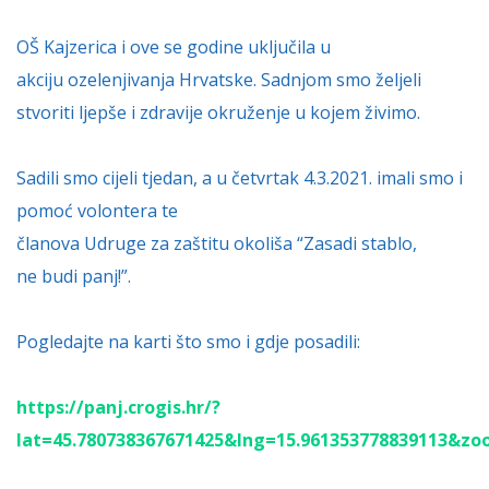
OŠ Kajzerica i ove se godine uključila u
akciju ozelenjivanja Hrvatske. Sadnjom smo željeli
stvoriti ljepše i zdravije okruženje u kojem živimo.
Sadili smo cijeli tjedan, a u četvrtak 4.3.2021. imali smo i
pomoć volontera te
članova Udruge za zaštitu okoliša “Zasadi stablo,
ne budi panj!”.
Pogledajte na karti što smo i gdje posadili:
https://panj.crogis.hr/?
lat=45.780738367671425&lng=15.961353778839113&z