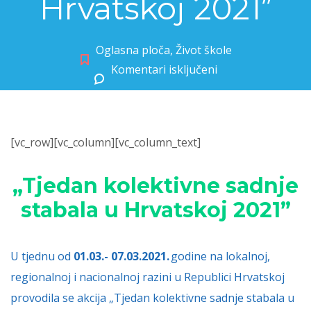
Hrvatskoj 2021”
Oglasna ploča
,
Život škole
Komentari isključeni
za „Tjedan kolektivne sadnje stabala u Hrvatskoj 2021”
[vc_row][vc_column][vc_column_text]
„
Tjedan
kolektivne
sadnj
e
stabala
u
Hrvatskoj
2021”
U tjednu od
01.03.-
07.03.2021.
godine na lokalnoj,
regionalnoj i nacionalnoj razini u Republici Hrvatskoj
provodila se akcija „Tjedan kolektivne sadnje stabala u