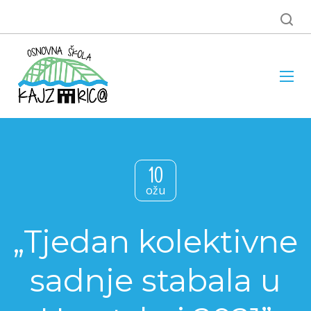
10
ožu
„Tjedan kolektivne
sadnje stabala u