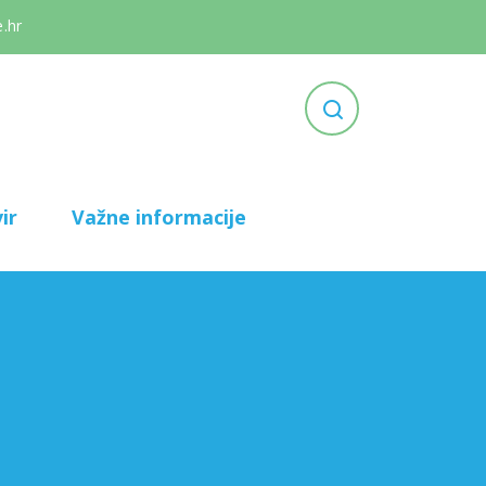
.hr
ir
Važne informacije