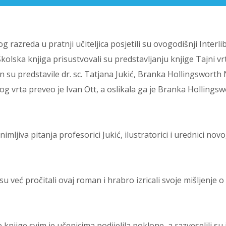
 razreda u pratnji učiteljica posjetili su ovogodišnji Interli
kolska knjiga prisustvovali su predstavljanju knjige Tajni vr
 su predstavile dr. sc. Tatjana Jukić, Branka Hollingsworth 
g vrta preveo je Ivan Ott, a oslikala ga je Branka Hollings
animljiva pitanja profesorici Jukić, ilustratorici i urednici nov
već pročitali ovaj roman i hrabro izricali svoje mišljenje o
njige svim je učenicima podijelila poklone, a razveselili su 