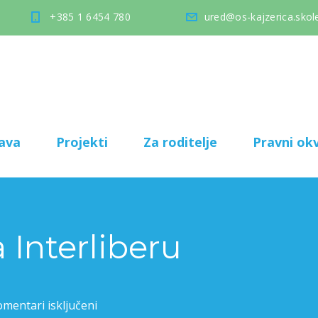
+385 1 6454 780
ured@os-kajzerica.skole
ava
Projekti
Za roditelje
Pravni okv
a Interliberu
mentari isključeni
za Tajni vrt na Interliberu