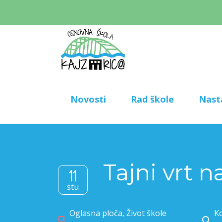
Novosti
Rad škole
Nast
Tajni vrt n
11
stu
Oglasna ploča
,
Život škole
Ko