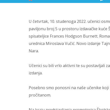
U četvrtak, 10. studenoga 2022. učenici osmog
paviljonu broj 5 u prostoru izdavačke kuće Š
spisateljice Frances Hodgson Burnett. Roman
urednica Miroslava Vučić. Novo izdanje Tajno
Nara.
Učenici su bili vrlo aktivni te su postavljali z
izdanja.
Posebno smo ponosni na naše učenike koji su 
pročitanom.
Na kraju predstavljanja promotorica Školske k