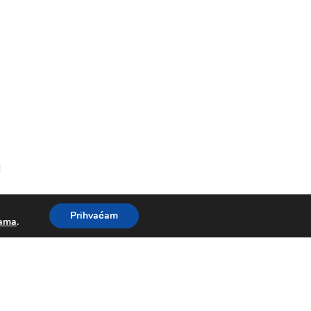
E
Prihvaćam
kama
.