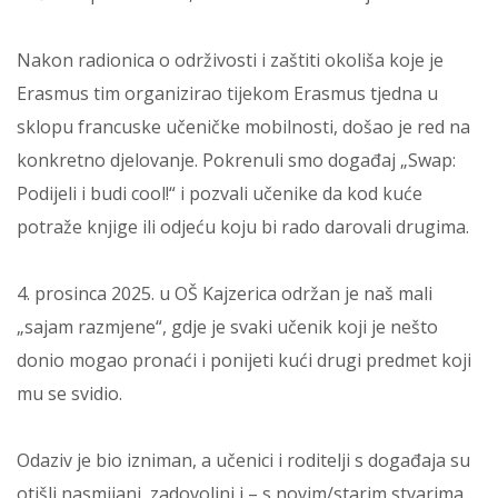
Nakon radionica o održivosti i zaštiti okoliša koje je
Erasmus tim organizirao tijekom Erasmus tjedna u
sklopu francuske učeničke mobilnosti, došao je red na
konkretno djelovanje. Pokrenuli smo događaj „Swap:
Podijeli i budi cool!“ i pozvali učenike da kod kuće
potraže knjige ili odjeću koju bi rado darovali drugima.
4. prosinca 2025. u OŠ Kajzerica održan je naš mali
„sajam razmjene“, gdje je svaki učenik koji je nešto
donio mogao pronaći i ponijeti kući drugi predmet koji
mu se svidio.
Odaziv je bio izniman, a učenici i roditelji s događaja su
otišli nasmijani, zadovoljni i – s novim/starim stvarima