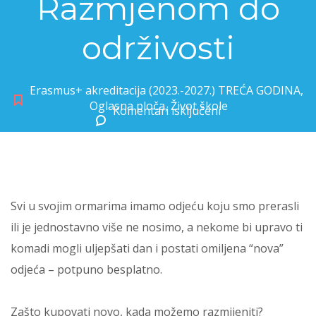
Razmjenom do
održivosti
Erasmus+ akreditacija (2023.-2027.) TREĆA GODINA
,
Oglasna ploča
,
Život škole
Komentari isključeni
za “Swap: Podijeli i budi cool!” – Razmjenom do održivosti
Svi u svojim ormarima imamo odjeću koju smo prerasli
ili je jednostavno više ne nosimo, a nekome bi upravo ti
komadi mogli uljepšati dan i postati omiljena “nova”
odjeća – potpuno besplatno.
Zašto kupovati novo, kada možemo razmijeniti?