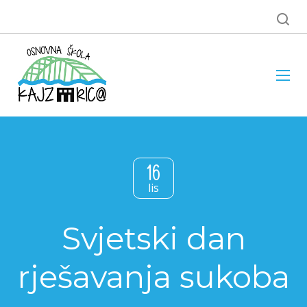
16
lis
Svjetski dan
rješavanja sukoba