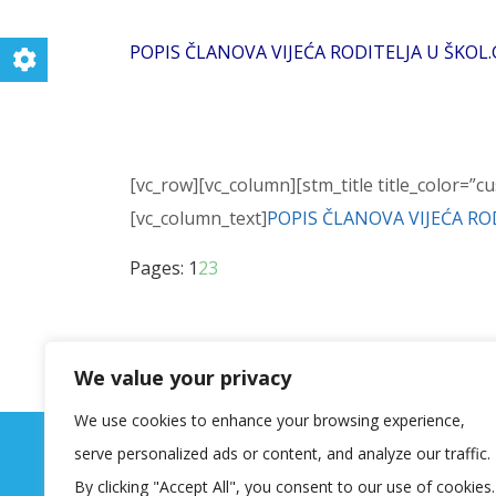
POPIS ČLANOVA VIJEĆA RODITELJA U ŠKOL.
[vc_row][vc_column][stm_title title_color=”cu
[vc_column_text]
POPIS ČLANOVA VIJEĆA ROD
Page
,
Page
,
Page
Pages:
1
2
3
We value your privacy
We use cookies to enhance your browsing experience,
serve personalized ads or content, and analyze our traffic.
By clicking "Accept All", you consent to our use of cookies.