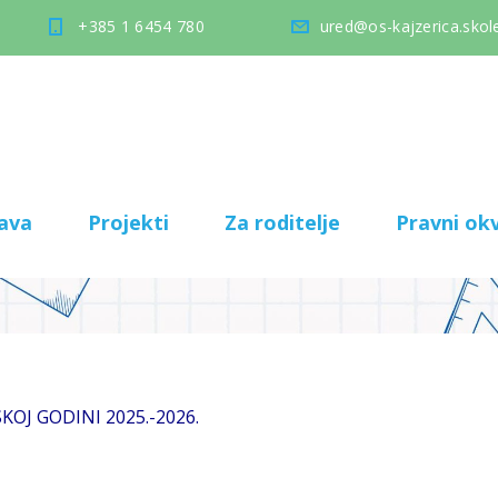
+385 1 6454 780
ured@os-kajzerica.skole
ava
Projekti
Za roditelje
Pravni okv
KOJ GODINI 2025.-2026.